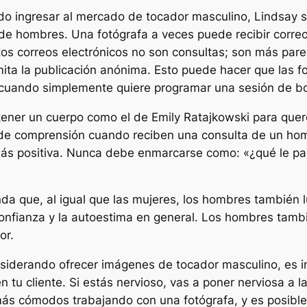
do ingresar al mercado de tocador masculino, Lindsay 
de hombres. Una fotógrafa a veces puede recibir corre
tos correos electrónicos no son consultas; son más pare
mita la publicación anónima. Esto puede hacer que las f
 cuando simplemente quiere programar una sesión de bo
ener un cuerpo como el de Emily Ratajkowski para quer
 de comprensión cuando reciben una consulta de un homb
ás positiva. Nunca debe enmarcarse como: «¿qué le pas
 que, al igual que las mujeres, los hombres también l
confianza y la autoestima en general. Los hombres tam
or.
nsiderando ofrecer imágenes de tocador masculino, es 
n tu cliente. Si estás nervioso, vas a poner nerviosa a 
más cómodos trabajando con una fotógrafa, y es posibl