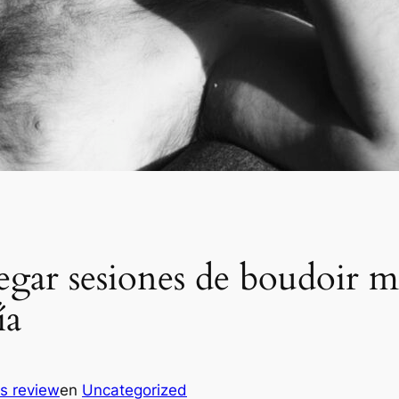
egar sesiones de boudoir m
ía
es review
en
Uncategorized