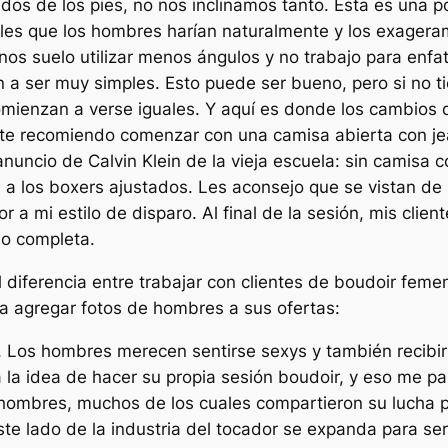
dos de los pies, no nos inclinamos tanto. Esta es una
s que los hombres harían naturalmente y los exagera
inos suelo utilizar menos ángulos y no trabajo para enf
en a ser muy simples. Esto puede ser bueno, pero si no 
mienzan a verse iguales. Y aquí es donde los cambios 
nte recomiendo comenzar con una camisa abierta con je
uncio de Calvin Klein de la vieja escuela: sin camisa 
 a los boxers ajustados. Les aconsejo que se vistan d
 a mi estilo de disparo. Al final de la sesión, mis clie
 o completa.
l diferencia entre trabajar con clientes de boudoir fem
ra agregar fotos de hombres a sus ofertas:
r. Los hombres merecen sentirse sexys y también recibi
la idea de hacer su propia sesión boudoir, y eso me par
os hombres, muchos de los cuales compartieron su lucha 
ste lado de la industria del tocador se expanda para ser