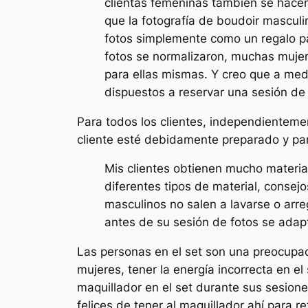
clientas femeninas también se hace
que la fotografía de boudoir mascul
fotos simplemente como un regalo p
fotos se normalizaron, muchas muje
para ellas mismas. Y creo que a me
dispuestos a reservar una sesión de 
Para todos los clientes, independientemen
cliente esté debidamente preparado y par
Mis clientes obtienen mucho material
diferentes tipos de material, consej
masculinos no salen a lavarse o arre
antes de su sesión de fotos se adap
Las personas en el set son una preocupac
mujeres, tener la energía incorrecta en e
maquillador en el set durante sus sesione
felices de tener al maquillador ahí para r