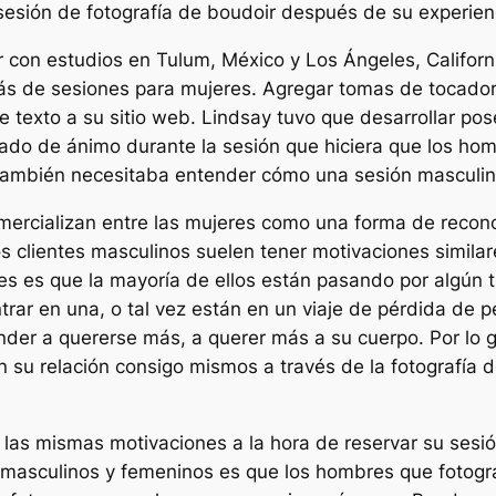
sesión de fotografía de boudoir después de su experienc
 con estudios en Tulum, México y Los Ángeles, Califor
s de sesiones para mujeres. Agregar tomas de tocado
 texto a su sitio web. Lindsay tuvo que desarrollar pos
ado de ánimo durante la sesión que hiciera que los hom
 También necesitaba entender cómo una sesión masculina
rcializan entre las mujeres como una forma de reconoce
os clientes masculinos suelen tener motivaciones simila
es es que la mayoría de ellos están pasando por algún t
entrar en una, o tal vez están en un viaje de pérdida d
er a quererse más, a querer más a su cuerpo. Por lo ge
en su relación consigo mismos a través de la fotografía 
r las mismas motivaciones a la hora de reservar su sesi
es masculinos y femeninos es que los hombres que fotogr