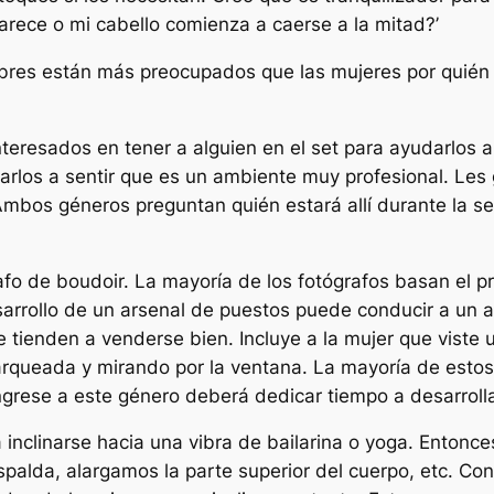
parece o mi cabello comienza a caerse a la mitad?’
bres están más preocupados que las mujeres por quién e
eresados ​​en tener a alguien en el set para ayudarlos a 
arlos a sentir que es un ambiente muy profesional. Les
bos géneros preguntan quién estará allí durante la sesi
rafo de boudoir. La mayoría de los fotógrafos basan el p
esarrollo de un arsenal de puestos puede conducir a un
 tienden a venderse bien. Incluye a la mujer que vist
rqueada y mirando por la ventana. La mayoría de estos 
ingrese a este género deberá dedicar tiempo a desarrol
a inclinarse hacia una vibra de bailarina o yoga. Enton
lda, alargamos la parte superior del cuerpo, etc. Con 