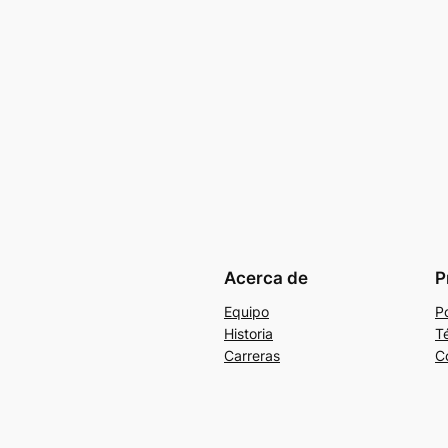
Acerca de
P
Equipo
Po
Historia
T
Carreras
C