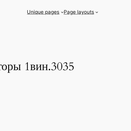
Unique pages
Page layouts
торы 1вин.3035