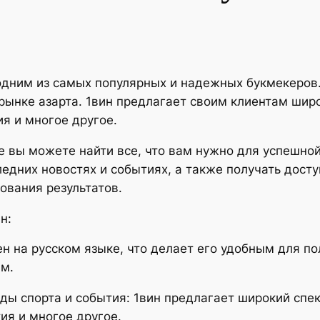
 одним из самых популярных и надежных букмекеров
 рынке азарта. 1вин предлагает своим клиентам широ
ия и многое другое.
де вы можете найти все, что вам нужно для успешно
следних новостях и событиях, а также получать дост
ования результатов.
н:
ен на русском языке, что делает его удобным для по
ым.
ды спорта и события: 1вин предлагает широкий спек
ия и многое другое.