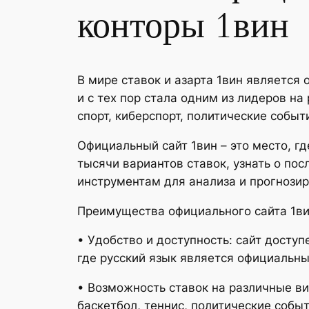
конторы 1вин
В мире ставок и азарта 1вин является
и с тех пор стала одним из лидеров на
спорт, киберспорт, политические событ
Официальный сайт 1вин – это место, г
тысячи вариантов ставок, узнать о по
инструментам для анализа и прогнозир
Преимущества официального сайта 1ви
• Удобство и доступность: сайт доступ
где русский язык является официальн
• Возможность ставок на различные ви
баскетбол, теннис, политические событ