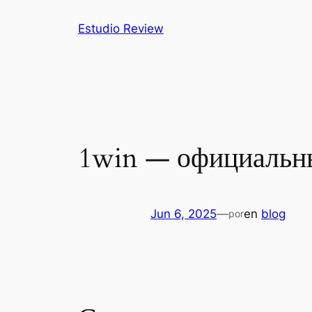
Saltar
Estudio Review
al
contenido
1win — официальны
Jun 6, 2025
—
en
blog
por