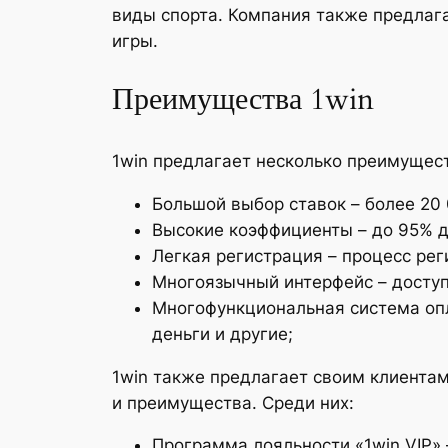
виды спорта. Компания также предлага
игры.
Преимущества 1win
1win предлагает несколько преимущест
Большой выбор ставок – более 20 
Высокие коэффициенты – до 95% д
Легкая регистрация – процесс рег
Многоязычный интерфейс – доступе
Многофункциональная система опл
деньги и другие;
1win также предлагает своим клиента
и преимущества. Среди них:
Программа лояльности «1win VIP» 