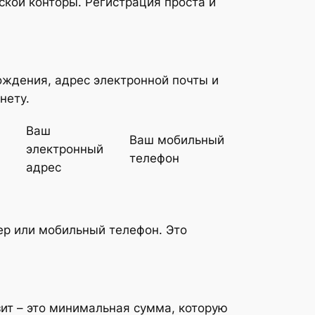
ской конторы. Регистрация проста и
ождения, адрес электронной почты и
нету.
Ваш
Ваш мобильный
электронный
телефон
адрес
ер или мобильный телефон. Это
зит – это минимальная сумма, которую