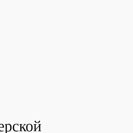
ерской