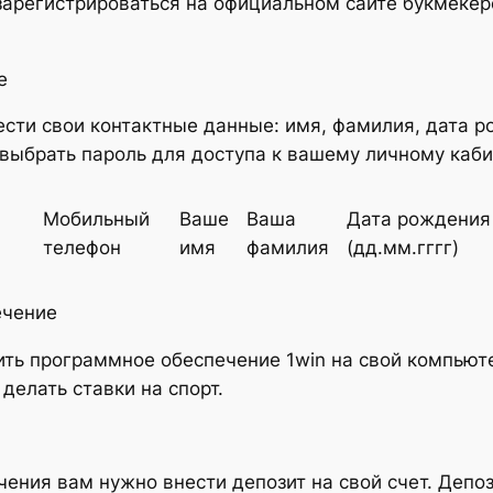
 зарегистрироваться на официальном сайте букмекер
е
сти свои контактные данные: имя, фамилия, дата р
выбрать пароль для доступа к вашему личному каби
Мобильный
Ваше
Ваша
Дата рождения
телефон
имя
фамилия
(дд.мм.гггг)
ечение
ить программное обеспечение 1win на свой компьют
делать ставки на спорт.
ения вам нужно внести депозит на свой счет. Депо