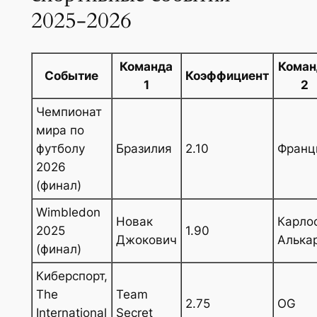
2025-2026
Команда
Коман
Событие
Коэффициент
1
2
Чемпионат
мира по
футболу
Бразилия
2.10
Франц
2026
(финал)
Wimbledon
Новак
Карло
2025
1.90
Джокович
Алька
(финал)
Киберспорт,
The
Team
2.75
OG
International
Secret