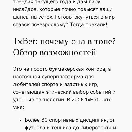
трендах текущего года и дам пару
инсайдов, которые точно повысят ваши
шансы на успех. Готовы окунуться в мир
ставок по-взрослому? Тогда поехали!
1xBet: почему она в топе?
Обзор возможностей
Это не просто букмекерская контора, а
настоящая суперплатформа для
любителей спорта и азартных игр,
сочетающая эпический выбор событий и
удобные технологии. В 2025 1xBet – это
уже:
Более 60 спортивных дисциплин, от
футбола и тенниса до киберспорта и