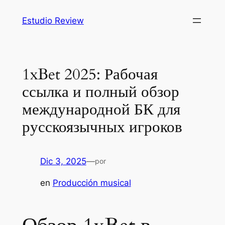
Saltar
Estudio Review
al
contenido
1xBet 2025: Рабочая
ссылка и полный обзор
международной БК для
русскоязычных игроков
Dic 3, 2025
—
por
en
Producción musical