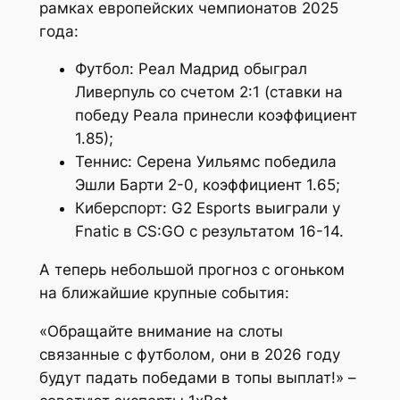
рамках европейских чемпионатов 2025
года:
Футбол: Реал Мадрид обыграл
Ливерпуль со счетом 2:1 (ставки на
победу Реала принесли коэффициент
1.85);
Теннис: Серена Уильямс победила
Эшли Барти 2-0, коэффициент 1.65;
Киберспорт: G2 Esports выиграли у
Fnatic в CS:GO с результатом 16-14.
А теперь небольшой прогноз с огоньком
на ближайшие крупные события:
«Обращайте внимание на слоты
связанные с футболом, они в 2026 году
будут падать победами в топы выплат!»
–