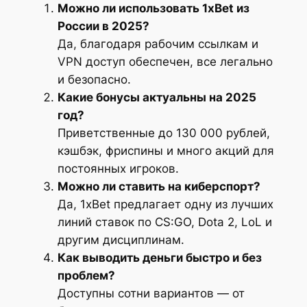
Можно ли использовать 1xBet из
России в 2025?
Да, благодаря рабочим ссылкам и
VPN доступ обеспечен, все легально
и безопасно.
Какие бонусы актуальны на 2025
год?
Приветственные до 130 000 рублей,
кэшбэк, фриспины и много акций для
постоянных игроков.
Можно ли ставить на киберспорт?
Да, 1xBet предлагает одну из лучших
линий ставок по CS:GO, Dota 2, LoL и
другим дисциплинам.
Как выводить деньги быстро и без
проблем?
Доступны сотни вариантов — от