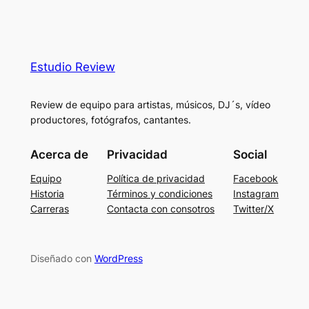
Estudio Review
Review de equipo para artistas, músicos, DJ´s, vídeo
productores, fotógrafos, cantantes.
Acerca de
Privacidad
Social
Equipo
Política de privacidad
Facebook
Historia
Términos y condiciones
Instagram
Carreras
Contacta con consotros
Twitter/X
Diseñado con
WordPress