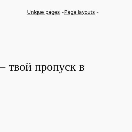
Unique pages
Page layouts
– твой пропуск в