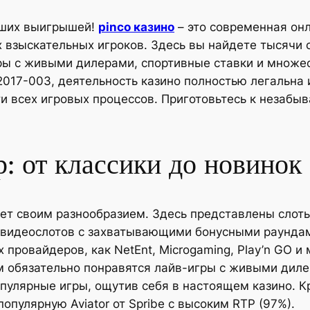
ьших выигрышей!
pinco казино
– это современная он
 взыскательных игроков. Здесь вы найдете тысячи 
ы с живыми дилерами, спортивные ставки и множес
017-003, деятельность казино полностью легальна 
ти всех игровых процессов. Приготовьтесь к незаб
: от классики до новинок
ает своим разнообразием. Здесь представлены слоты
 видеослотов с захватывающими бонусными раунда
 провайдеров, как NetEnt, Microgaming, Play’n GO и
м обязательно понравятся лайв-игры с живыми диле
опулярные игры, ощутив себя в настоящем казино. К
популярную Aviator от Spribe с высоким RTP (97%).