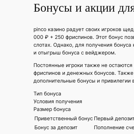
Бонусы и акции дл
pinco казино радует своих игроков щ
000 ₽ + 250 фриспинов. Этот бонус по
слотах. Однако, для получения бонуса
и отыгрыш бонуса с вейджером.
Постоянные игроки также не остаются 
фриспинов и денежных бонусов. Также
дополнительные бонусы и привилегии в
Тип бонуса
Условия получения
Размер бонуса
Приветственный бонус
Первый депози
Бонус за депозит
Пополнение сч