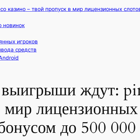
co казино – твой пропуск в мир лицензионных слотов
о новинок
оянных игроков
ывода средств
Android
и выигрыши ждут: pi
в мир лицензионных 
 бонусом до 500 000 