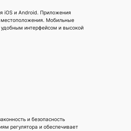
я iOS и Android. Приложения
о местоположения. Мобильные
я удобным интерфейсом и высокой
законность и безопасность
иям регулятора и обеспечивает