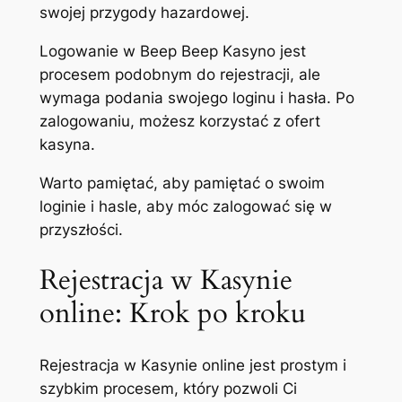
swojej przygody hazardowej.
Logowanie w Beep Beep Kasyno jest
procesem podobnym do rejestracji, ale
wymaga podania swojego loginu i hasła. Po
zalogowaniu, możesz korzystać z ofert
kasyna.
Warto pamiętać, aby pamiętać o swoim
loginie i hasle, aby móc zalogować się w
przyszłości.
Rejestracja w Kasynie
online: Krok po kroku
Rejestracja w Kasynie online jest prostym i
szybkim procesem, który pozwoli Ci