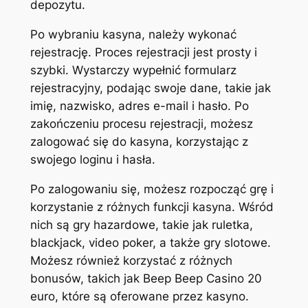
depozytu.
Po wybraniu kasyna, należy wykonać
rejestrację. Proces rejestracji jest prosty i
szybki. Wystarczy wypełnić formularz
rejestracyjny, podając swoje dane, takie jak
imię, nazwisko, adres e-mail i hasło. Po
zakończeniu procesu rejestracji, możesz
zalogować się do kasyna, korzystając z
swojego loginu i hasła.
Po zalogowaniu się, możesz rozpocząć grę i
korzystanie z różnych funkcji kasyna. Wśród
nich są gry hazardowe, takie jak ruletka,
blackjack, video poker, a także gry slotowe.
Możesz również korzystać z różnych
bonusów, takich jak Beep Beep Casino 20
euro, które są oferowane przez kasyno.