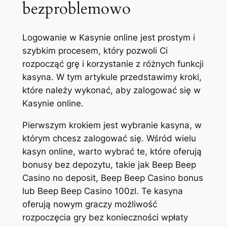
bezproblemowo
Logowanie w Kasynie online jest prostym i
szybkim procesem, który pozwoli Ci
rozpocząć grę i korzystanie z różnych funkcji
kasyna. W tym artykule przedstawimy kroki,
które należy wykonać, aby zalogować się w
Kasynie online.
Pierwszym krokiem jest wybranie kasyna, w
którym chcesz zalogować się. Wśród wielu
kasyn online, warto wybrać te, które oferują
bonusy bez depozytu, takie jak Beep Beep
Casino no deposit, Beep Beep Casino bonus
lub Beep Beep Casino 100zl. Te kasyna
oferują nowym graczy możliwość
rozpoczęcia gry bez konieczności wpłaty