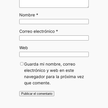
Nombre
*
Correo electrónico
*
Web
Guarda mi nombre, correo
electrónico y web en este
navegador para la próxima vez
que comente.