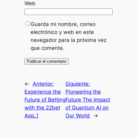
Web
Guarda mi nombre, correo
electrónico y web en este
navegador para la próxima vez
que comente.
←
Anterior:
Siguiente:
Experience the
Pioneering the
Future of Betting
Future The Impact
with the 22bet
of Quantum AI on
App_1
Our World
→