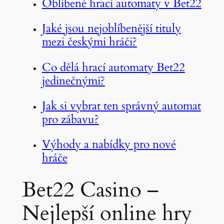
Oblíbené hrací automaty v Bet22
Jaké jsou nejoblíbenější tituly
mezi českými hráči?
Co dělá hrací automaty Bet22
jedinečnými?
Jak si vybrat ten správný automat
pro zábavu?
Výhody a nabídky pro nové
hráče
Bet22 Casino –
Nejlepší online hry