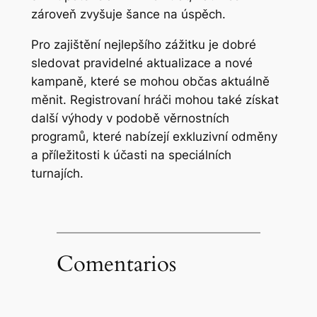
zároveň zvyšuje šance na úspěch.
Pro zajištění nejlepšího zážitku je dobré
sledovat pravidelné aktualizace a nové
kampaně, které se mohou občas aktuálně
měnit. Registrovaní hráči mohou také získat
další výhody v podobě věrnostních
programů, které nabízejí exkluzivní odměny
a příležitosti k účasti na speciálních
turnajích.
Comentarios