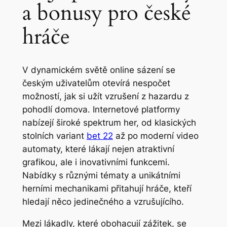
a bonusy pro české
hráče
V dynamickém světě online sázení se
českým uživatelům otevírá nespočet
možností, jak si užít vzrušení z hazardu z
pohodlí domova. Internetové platformy
nabízejí široké spektrum her, od klasických
stolních variant
bet 22
až po moderní video
automaty, které lákají nejen atraktivní
grafikou, ale i inovativními funkcemi.
Nabídky s různými tématy a unikátními
herními mechanikami přitahují hráče, kteří
hledají něco jedinečného a vzrušujícího.
Mezi lákadly, které obohacují zážitek, se