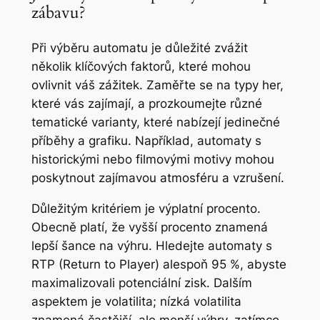
zábavu?
Při výběru automatu je důležité zvážit
několik klíčových faktorů, které mohou
ovlivnit váš zážitek. Zaměřte se na typy her,
které vás zajímají, a prozkoumejte různé
tematické varianty, které nabízejí jedinečné
příběhy a grafiku. Například, automaty s
historickými nebo filmovými motivy mohou
poskytnout zajímavou atmosféru a vzrušení.
Důležitým kritériem je výplatní procento.
Obecně platí, že vyšší procento znamená
lepší šance na výhru. Hledejte automaty s
RTP (Return to Player) alespoň 95 %, abyste
maximalizovali potenciální zisk. Dalším
aspektem je volatilita; nízká volatilita
znamená častější, ale menší výhry, zatímco