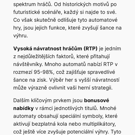
spektrum hráčů. Od historických motivů po
futuristické scénáře, každý si najde to své.
Co však skutečně odlišuje tyto automatové
hry, jsou jejich funkce, které zvyšují šance na
výhru.
Vysoká návratnost hráčům (RTP)
je jedním
z nejdůležitějších faktorů, které přitahují
návštěvníky. Mnoho automatů nabízí RTP v
rozmezí 95-98%, což zajišťuje spravedlivé
šance na zisk. Výběr her s vyšší návratností
může výrazně ovlivnit vaši herní strategii.
Dalším klíčovým prvkem jsou
bonusové
nabídky
v rámci jednotlivých titulů. Mnohé
automaty obsahují speciální symboly, které
aktivují bezplatná kola nebo multiplikátory,
což ještě více zvyšuje potenciální výhry. Tyto