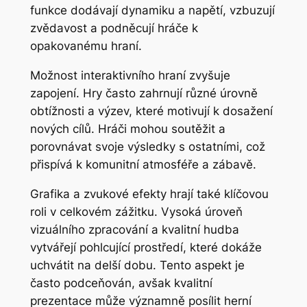
funkce dodávají dynamiku a napětí, vzbuzují
zvědavost a podněcují hráče k
opakovanému hraní.
Možnost interaktivního hraní zvyšuje
zapojení. Hry často zahrnují různé úrovně
obtížnosti a výzev, které motivují k dosažení
nových cílů. Hráči mohou soutěžit a
porovnávat svoje výsledky s ostatními, což
přispívá k komunitní atmosféře a zábavě.
Grafika a zvukové efekty hrají také klíčovou
roli v celkovém zážitku. Vysoká úroveň
vizuálního zpracování a kvalitní hudba
vytvářejí pohlcující prostředí, které dokáže
uchvátit na delší dobu. Tento aspekt je
často podceňován, avšak kvalitní
prezentace může významně posílit herní