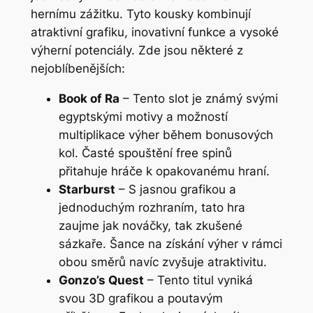
hernímu zážitku. Tyto kousky kombinují
atraktivní grafiku, inovativní funkce a vysoké
výherní potenciály. Zde jsou některé z
nejoblíbenějších:
Book of Ra
– Tento slot je známý svými
egyptskými motivy a možností
multiplikace výher během bonusových
kol. Časté spouštění free spinů
přitahuje hráče k opakovanému hraní.
Starburst
– S jasnou grafikou a
jednoduchým rozhraním, tato hra
zaujme jak nováčky, tak zkušené
sázkaře. Šance na získání výher v rámci
obou směrů navíc zvyšuje atraktivitu.
Gonzo’s Quest
– Tento titul vyniká
svou 3D grafikou a poutavým