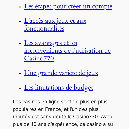
Les étapes pour créer un compte
L’accès aux jeux et aux
fonctionnalités
Les avantages et les
inconvénients de l’utilisation de
Casino770
Une grande variété de jeux
Les limitations de budget
Les casinos en ligne sont de plus en plus
populaires en France, et l’un des plus
réputés est sans doute le Casino770. Avec
plus de 10 ans d’expérience, ce casino a su