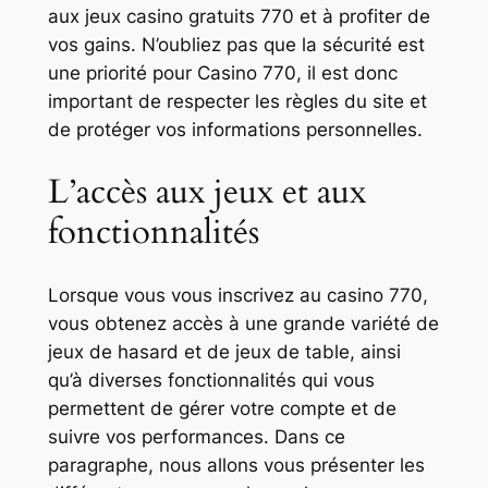
aux jeux casino gratuits 770 et à profiter de
vos gains. N’oubliez pas que la sécurité est
une priorité pour Casino 770, il est donc
important de respecter les règles du site et
de protéger vos informations personnelles.
L’accès aux jeux et aux
fonctionnalités
Lorsque vous vous inscrivez au casino 770,
vous obtenez accès à une grande variété de
jeux de hasard et de jeux de table, ainsi
qu’à diverses fonctionnalités qui vous
permettent de gérer votre compte et de
suivre vos performances. Dans ce
paragraphe, nous allons vous présenter les