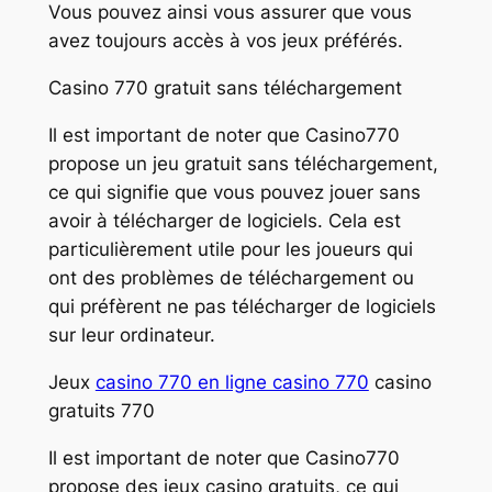
Vous pouvez ainsi vous assurer que vous
avez toujours accès à vos jeux préférés.
Casino 770 gratuit sans téléchargement
Il est important de noter que Casino770
propose un jeu gratuit sans téléchargement,
ce qui signifie que vous pouvez jouer sans
avoir à télécharger de logiciels. Cela est
particulièrement utile pour les joueurs qui
ont des problèmes de téléchargement ou
qui préfèrent ne pas télécharger de logiciels
sur leur ordinateur.
Jeux
casino 770 en ligne casino 770
casino
gratuits 770
Il est important de noter que Casino770
propose des jeux casino gratuits, ce qui