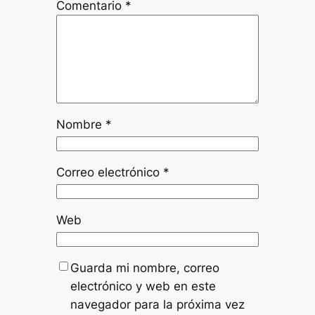
Comentario
*
Nombre
*
Correo electrónico
*
Web
Guarda mi nombre, correo
electrónico y web en este
navegador para la próxima vez