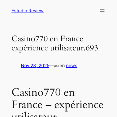
Saltar
Estudio Review
al
contenido
Casino770 en France
expérience utilisateur.693
Nov 23, 2025
—
en
news
por
Casino770 en
France – expérience