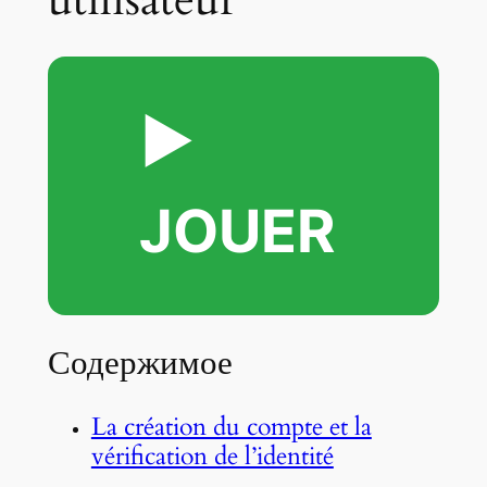
utilisateur
▶️
JOUER
Содержимое
La création du compte et la
vérification de l’identité