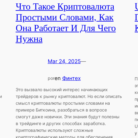
Что Такое Криптовалюта
Простыми Словами, Как
Она Работает И Для Чего
Нужна
Mar 24, 2025
—
en
Финтех
por
П
э
Это вызвало высокий интерес начинающих
к
и
трейдеров к рынку криптовалют. Но если описать
п
смысл криптовалюты простыми словами на
и
примере Биткоина, разобраться в вопросе
в
смогут даже новички. Эти знания будут полезны
п
в трейдинге и других способах заработка.
U
Криптовалюты используют сложные
у
криптографические методы для обеспечения