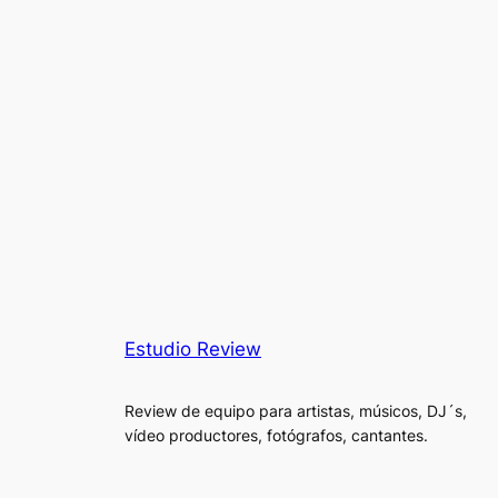
Estudio Review
Review de equipo para artistas, músicos, DJ´s,
vídeo productores, fotógrafos, cantantes.