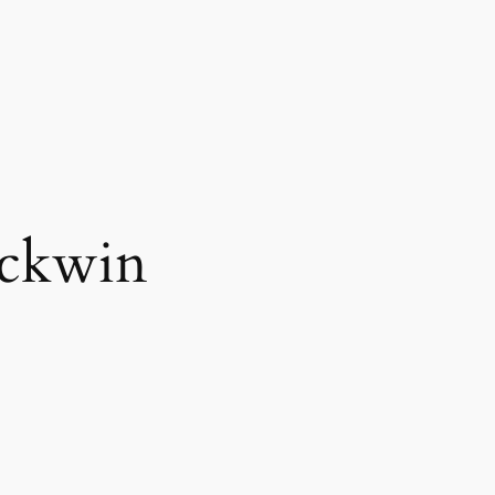
ckwin