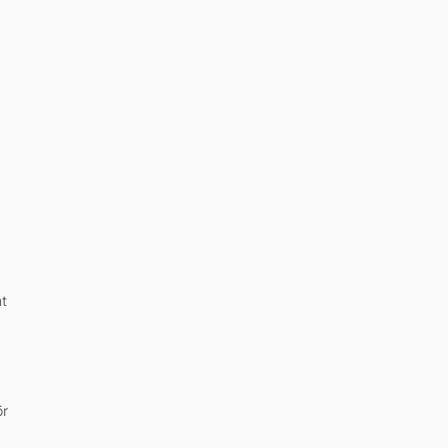
mt
ör