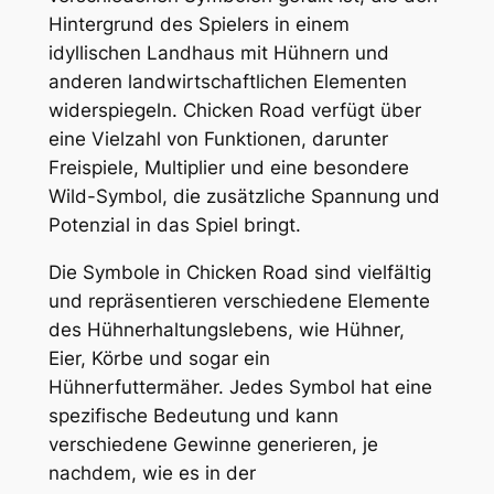
Hintergrund des Spielers in einem
idyllischen Landhaus mit Hühnern und
anderen landwirtschaftlichen Elementen
widerspiegeln. Chicken Road verfügt über
eine Vielzahl von Funktionen, darunter
Freispiele, Multiplier und eine besondere
Wild-Symbol, die zusätzliche Spannung und
Potenzial in das Spiel bringt.
Die Symbole in Chicken Road sind vielfältig
und repräsentieren verschiedene Elemente
des Hühnerhaltungslebens, wie Hühner,
Eier, Körbe und sogar ein
Hühnerfuttermäher. Jedes Symbol hat eine
spezifische Bedeutung und kann
verschiedene Gewinne generieren, je
nachdem, wie es in der