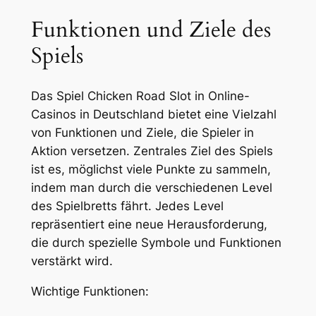
Funktionen und Ziele des
Spiels
Das Spiel Chicken Road Slot in Online-
Casinos in Deutschland bietet eine Vielzahl
von Funktionen und Ziele, die Spieler in
Aktion versetzen. Zentrales Ziel des Spiels
ist es, möglichst viele Punkte zu sammeln,
indem man durch die verschiedenen Level
des Spielbretts fährt. Jedes Level
repräsentiert eine neue Herausforderung,
die durch spezielle Symbole und Funktionen
verstärkt wird.
Wichtige Funktionen: