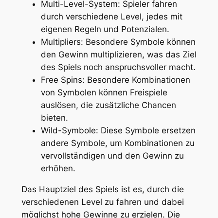
Multi-Level-System: Spieler fahren
durch verschiedene Level, jedes mit
eigenen Regeln und Potenzialen.
Multipliers: Besondere Symbole können
den Gewinn multiplizieren, was das Ziel
des Spiels noch anspruchsvoller macht.
Free Spins: Besondere Kombinationen
von Symbolen können Freispiele
auslösen, die zusätzliche Chancen
bieten.
Wild-Symbole: Diese Symbole ersetzen
andere Symbole, um Kombinationen zu
vervollständigen und den Gewinn zu
erhöhen.
Das Hauptziel des Spiels ist es, durch die
verschiedenen Level zu fahren und dabei
möglichst hohe Gewinne zu erzielen. Die