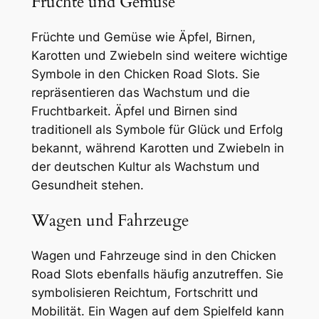
Früchte und Gemüse
Früchte und Gemüse wie Äpfel, Birnen,
Karotten und Zwiebeln sind weitere wichtige
Symbole in den Chicken Road Slots. Sie
repräsentieren das Wachstum und die
Fruchtbarkeit. Äpfel und Birnen sind
traditionell als Symbole für Glück und Erfolg
bekannt, während Karotten und Zwiebeln in
der deutschen Kultur als Wachstum und
Gesundheit stehen.
Wagen und Fahrzeuge
Wagen und Fahrzeuge sind in den Chicken
Road Slots ebenfalls häufig anzutreffen. Sie
symbolisieren Reichtum, Fortschritt und
Mobilität. Ein Wagen auf dem Spielfeld kann