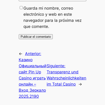
Guarda mi nombre, correo
electrónico y web en este
navegador para la próxima vez
que comente.
←
Anterior:
Казино
Официальный
Siguiente:
сайт Pin Up
Transparenz und
Casino играть
Wahrscheinlichkeiten
онлайн –
im Total Casino
→
Вход Зеркало
2025.2190