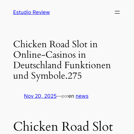
Saltar
Estudio Review
al
contenido
Chicken Road Slot in
Online-Casinos in
Deutschland Funktionen
und Symbole.275
Nov 20, 2025
—
en
news
por
Chicken Road Slot