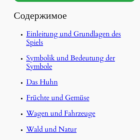
Содержимое
Einleitung und Grundlagen des
Spiels
Symbolik und Bedeutung der
Symbole
Das Huhn
Früchte und Gemüse
Wagen und Fahrzeuge
Wald und Natur