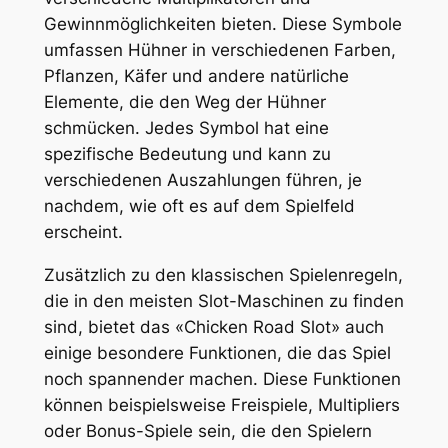
Gewinnmöglichkeiten bieten. Diese Symbole
umfassen Hühner in verschiedenen Farben,
Pflanzen, Käfer und andere natürliche
Elemente, die den Weg der Hühner
schmücken. Jedes Symbol hat eine
spezifische Bedeutung und kann zu
verschiedenen Auszahlungen führen, je
nachdem, wie oft es auf dem Spielfeld
erscheint.
Zusätzlich zu den klassischen Spielenregeln,
die in den meisten Slot-Maschinen zu finden
sind, bietet das «Chicken Road Slot» auch
einige besondere Funktionen, die das Spiel
noch spannender machen. Diese Funktionen
können beispielsweise Freispiele, Multipliers
oder Bonus-Spiele sein, die den Spielern