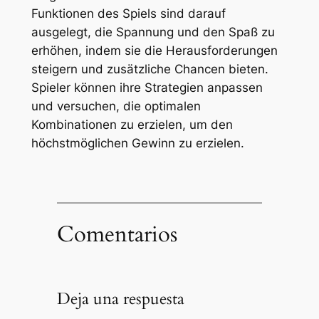
Funktionen des Spiels sind darauf
ausgelegt, die Spannung und den Spaß zu
erhöhen, indem sie die Herausforderungen
steigern und zusätzliche Chancen bieten.
Spieler können ihre Strategien anpassen
und versuchen, die optimalen
Kombinationen zu erzielen, um den
höchstmöglichen Gewinn zu erzielen.
Comentarios
Deja una respuesta