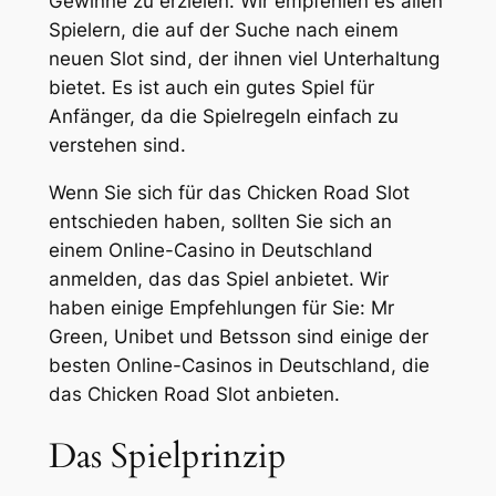
Gewinne zu erzielen. Wir empfehlen es allen
Spielern, die auf der Suche nach einem
neuen Slot sind, der ihnen viel Unterhaltung
bietet. Es ist auch ein gutes Spiel für
Anfänger, da die Spielregeln einfach zu
verstehen sind.
Wenn Sie sich für das Chicken Road Slot
entschieden haben, sollten Sie sich an
einem Online-Casino in Deutschland
anmelden, das das Spiel anbietet. Wir
haben einige Empfehlungen für Sie: Mr
Green, Unibet und Betsson sind einige der
besten Online-Casinos in Deutschland, die
das Chicken Road Slot anbieten.
Das Spielprinzip