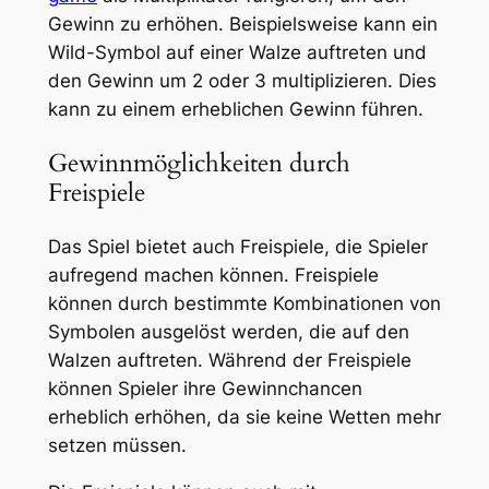
Gewinn zu erhöhen. Beispielsweise kann ein
Wild-Symbol auf einer Walze auftreten und
den Gewinn um 2 oder 3 multiplizieren. Dies
kann zu einem erheblichen Gewinn führen.
Gewinnmöglichkeiten durch
Freispiele
Das Spiel bietet auch Freispiele, die Spieler
aufregend machen können. Freispiele
können durch bestimmte Kombinationen von
Symbolen ausgelöst werden, die auf den
Walzen auftreten. Während der Freispiele
können Spieler ihre Gewinnchancen
erheblich erhöhen, da sie keine Wetten mehr
setzen müssen.