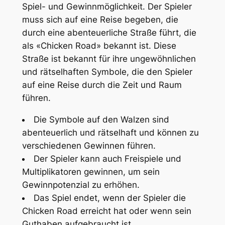
Spiel- und Gewinnmöglichkeit. Der Spieler
muss sich auf eine Reise begeben, die
durch eine abenteuerliche Straße führt, die
als «Chicken Road» bekannt ist. Diese
Straße ist bekannt für ihre ungewöhnlichen
und rätselhaften Symbole, die den Spieler
auf eine Reise durch die Zeit und Raum
führen.
Die Symbole auf den Walzen sind
abenteuerlich und rätselhaft und können zu
verschiedenen Gewinnen führen.
Der Spieler kann auch Freispiele und
Multiplikatoren gewinnen, um sein
Gewinnpotenzial zu erhöhen.
Das Spiel endet, wenn der Spieler die
Chicken Road erreicht hat oder wenn sein
Guthaben aufgebraucht ist.