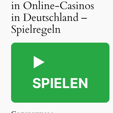
in Online-Casinos
in Deutschland –
Spielregeln
▶️
SPIELEN