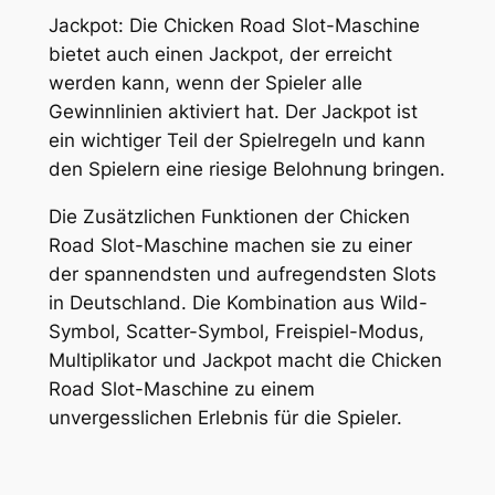
Jackpot: Die Chicken Road Slot-Maschine
bietet auch einen Jackpot, der erreicht
werden kann, wenn der Spieler alle
Gewinnlinien aktiviert hat. Der Jackpot ist
ein wichtiger Teil der Spielregeln und kann
den Spielern eine riesige Belohnung bringen.
Die Zusätzlichen Funktionen der Chicken
Road Slot-Maschine machen sie zu einer
der spannendsten und aufregendsten Slots
in Deutschland. Die Kombination aus Wild-
Symbol, Scatter-Symbol, Freispiel-Modus,
Multiplikator und Jackpot macht die Chicken
Road Slot-Maschine zu einem
unvergesslichen Erlebnis für die Spieler.