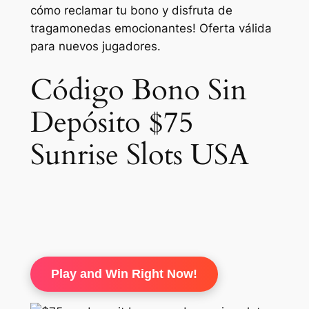
cómo reclamar tu bono y disfruta de
tragamonedas emocionantes! Oferta válida
para nuevos jugadores.
Código Bono Sin
Depósito $75
Sunrise Slots USA
Play and Win Right Now!