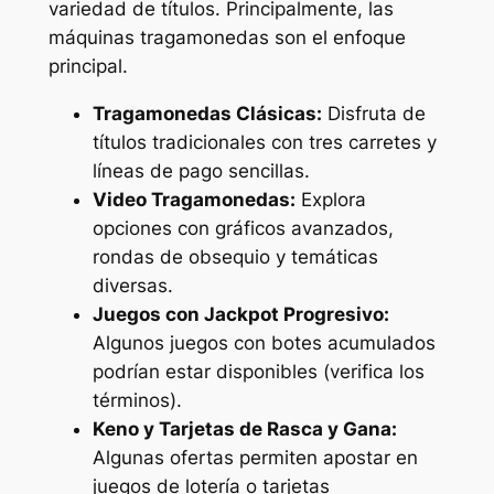
variedad de títulos. Principalmente, las
máquinas tragamonedas son el enfoque
principal.
Tragamonedas Clásicas:
Disfruta de
títulos tradicionales con tres carretes y
líneas de pago sencillas.
Video Tragamonedas:
Explora
opciones con gráficos avanzados,
rondas de obsequio y temáticas
diversas.
Juegos con Jackpot Progresivo:
Algunos juegos con botes acumulados
podrían estar disponibles (verifica los
términos).
Keno y Tarjetas de Rasca y Gana:
Algunas ofertas permiten apostar en
juegos de lotería o tarjetas