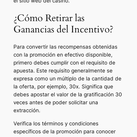
el sitio web del casino.
¿Cómo Retirar las
Ganancias del Incentivo?
Para convertir las recompensas obtenidas
con la promoción en efectivo disponible,
primero debes cumplir con el requisito de
apuesta. Este requisito generalmente se
expresa como un múltiplo de la cantidad de
la oferta, por ejemplo, 30x. Significa que
debes apostar el valor de la gratificación 30
veces antes de poder solicitar una
extracción.
Verifica los términos y condiciones
específicos de la promoción para conocer