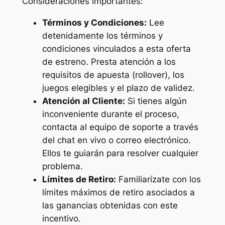
Consideraciones importantes:
Términos y Condiciones:
Lee
detenidamente los términos y
condiciones vinculados a esta oferta
de estreno. Presta atención a los
requisitos de apuesta (rollover), los
juegos elegibles y el plazo de validez.
Atención al Cliente:
Si tienes algún
inconveniente durante el proceso,
contacta al equipo de soporte a través
del chat en vivo o correo electrónico.
Ellos te guiarán para resolver cualquier
problema.
Límites de Retiro:
Familiarízate con los
límites máximos de retiro asociados a
las ganancias obtenidas con este
incentivo.