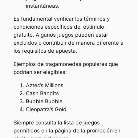
instantáneas.
Es fundamental verificar los términos y
condiciones específicos del estímulo
gratuito. Algunos juegos pueden estar
excluidos o contribuir de manera diferente a
los requisitos de apuesta.
Ejemplos de tragamonedas populares que
podrían ser elegibles:
Aztec’s Millions
Cash Bandits
Bubble Bubble
Cleopatra’s Gold
Siempre consulta la lista de juegos
permitidos en la página de la promoción en