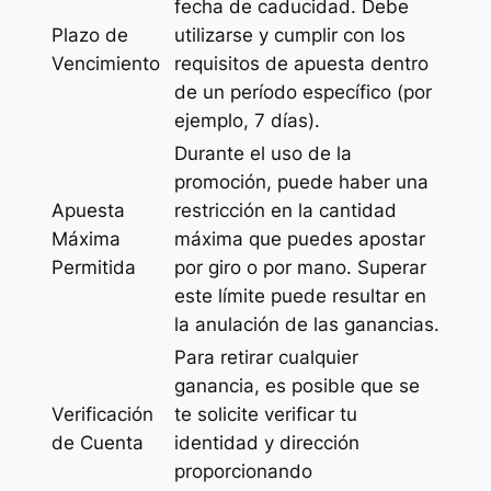
fecha de caducidad. Debe
Plazo de
utilizarse y cumplir con los
Vencimiento
requisitos de apuesta dentro
de un período específico (por
ejemplo, 7 días).
Durante el uso de la
promoción, puede haber una
Apuesta
restricción en la cantidad
Máxima
máxima que puedes apostar
Permitida
por giro o por mano. Superar
este límite puede resultar en
la anulación de las ganancias.
Para retirar cualquier
ganancia, es posible que se
Verificación
te solicite verificar tu
de Cuenta
identidad y dirección
proporcionando