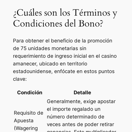
¿Cuáles son los Términos y
Condiciones del Bono?
Para obtener el beneficio de la promoción
de 75 unidades monetarias sin
requerimiento de ingreso inicial en el casino
amanecer, ubicado en territorio
estadounidense, enfócate en estos puntos
clave:
Condición
Detalle
Generalmente, exige apostar
el importe regalado un
Requisito de
número determinado de
Apuesta
veces antes de poder retirar
(Wagering
ganancias. Este multiplicador