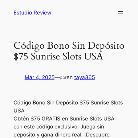
Saltar
Estudio Review
al
contenido
Código Bono Sin Depósito
$75 Sunrise Slots USA
Mar 4, 2025
—
en
taya365
por
Código Bono Sin Depósito $75 Sunrise Slots
USA
Obtén $75 GRATIS en Sunrise Slots USA
con este código exclusivo. Juega sin
depósito y gana dinero real. ¡Descubre