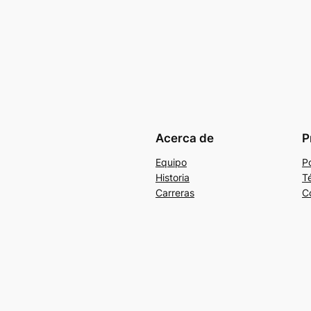
Acerca de
P
Equipo
Po
Historia
T
Carreras
C