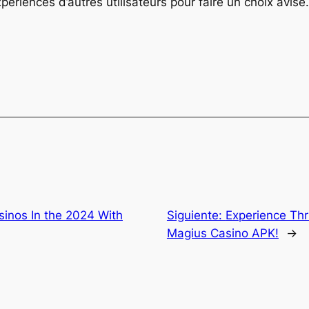
périences d’autres utilisateurs pour faire un choix avisé.
sinos In the 2024 With
Siguiente:
Experience Thri
Magius Casino APK!
→