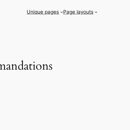
Unique pages
Page layouts
mandations