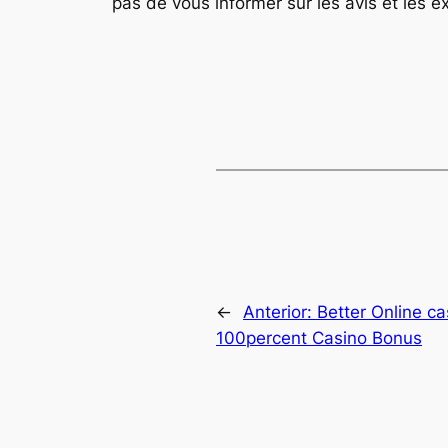
pas de vous informer sur les avis et les ex
←
Anterior:
Better Online ca
100percent Casino Bonus