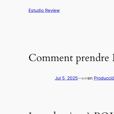
Saltar
Estudio Review
al
contenido
Comment prendre 
Jul 5, 2025
—
en
Producció
por