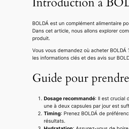
Introduction à B
BOLDÁ est un complément alimentaire popul
Dans cet article, nous allons explorer co
produit.
Vous vous demandez où acheter BOLDÁ 
les informations clés et des avis sur BOL
Guide pour prend
Dosage recommandé
: Il est cruci
une à deux capsules par jour est suff
Timing
: Prenez BOLDÁ de préférence
résultats.
Hydratation
: Assurez-vous de boire 