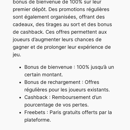
bonus de bienvenue de 100% sur leur
premier dépôt. Des promotions régulières
sont également organisées, offrant des
cadeaux, des tirages au sort et des bonus
de cashback. Ces offres permettent aux
joueurs d’augmenter leurs chances de
gagner et de prolonger leur expérience de
jeu.
Bonus de bienvenue : 100% jusqu’à un
certain montant.
Bonus de rechargement : Offres
régulières pour les joueurs existants.
Cashback : Remboursement d’un
pourcentage de vos pertes.
Freebets : Paris gratuits offerts par la
plateforme.