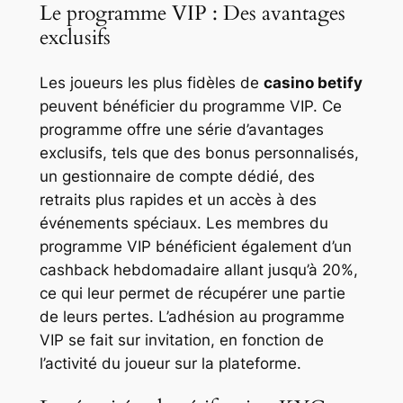
Le programme VIP : Des avantages
exclusifs
Les joueurs les plus fidèles de
casino betify
peuvent bénéficier du programme VIP. Ce
programme offre une série d’avantages
exclusifs, tels que des bonus personnalisés,
un gestionnaire de compte dédié, des
retraits plus rapides et un accès à des
événements spéciaux. Les membres du
programme VIP bénéficient également d’un
cashback hebdomadaire allant jusqu’à 20%,
ce qui leur permet de récupérer une partie
de leurs pertes. L’adhésion au programme
VIP se fait sur invitation, en fonction de
l’activité du joueur sur la plateforme.