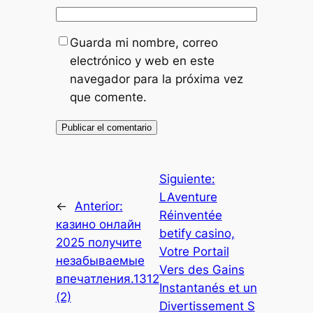
Guarda mi nombre, correo
electrónico y web en este
navegador para la próxima vez
que comente.
Siguiente:
LAventure
←
Anterior:
Réinventée
казино онлайн
betify casino,
2025 получите
Votre Portail
незабываемые
Vers des Gains
впечатления.1312
Instantanés et un
(2)
Divertissement S