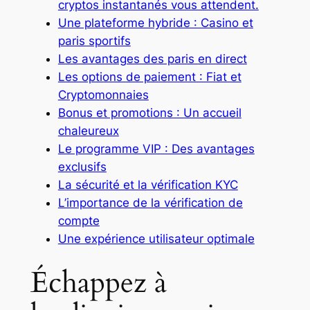
cryptos instantanés vous attendent.
Une plateforme hybride : Casino et
paris sportifs
Les avantages des paris en direct
Les options de paiement : Fiat et
Cryptomonnaies
Bonus et promotions : Un accueil
chaleureux
Le programme VIP : Des avantages
exclusifs
La sécurité et la vérification KYC
L’importance de la vérification de
compte
Une expérience utilisateur optimale
Échappez à