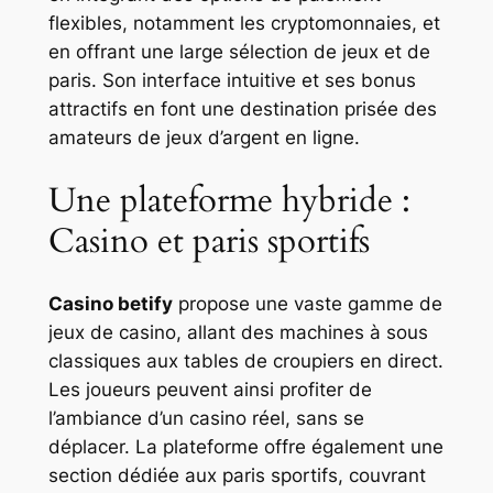
flexibles, notamment les cryptomonnaies, et
en offrant une large sélection de jeux et de
paris. Son interface intuitive et ses bonus
attractifs en font une destination prisée des
amateurs de jeux d’argent en ligne.
Une plateforme hybride :
Casino et paris sportifs
Casino betify
propose une vaste gamme de
jeux de casino, allant des machines à sous
classiques aux tables de croupiers en direct.
Les joueurs peuvent ainsi profiter de
l’ambiance d’un casino réel, sans se
déplacer. La plateforme offre également une
section dédiée aux paris sportifs, couvrant