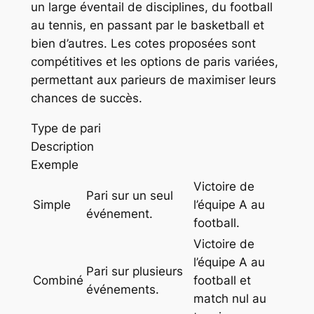
un large éventail de disciplines, du football
au tennis, en passant par le basketball et
bien d’autres. Les cotes proposées sont
compétitives et les options de paris variées,
permettant aux parieurs de maximiser leurs
chances de succès.
Type de pari
Description
Exemple
Victoire de
Pari sur un seul
Simple
l’équipe A au
événement.
football.
Victoire de
l’équipe A au
Pari sur plusieurs
Combiné
football et
événements.
match nul au