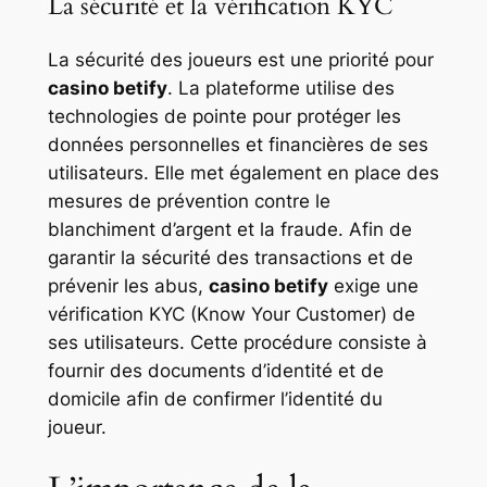
La sécurité et la vérification KYC
La sécurité des joueurs est une priorité pour
casino betify
. La plateforme utilise des
technologies de pointe pour protéger les
données personnelles et financières de ses
utilisateurs. Elle met également en place des
mesures de prévention contre le
blanchiment d’argent et la fraude. Afin de
garantir la sécurité des transactions et de
prévenir les abus,
casino betify
exige une
vérification KYC (Know Your Customer) de
ses utilisateurs. Cette procédure consiste à
fournir des documents d’identité et de
domicile afin de confirmer l’identité du
joueur.