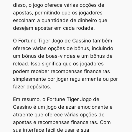
disso, o jogo oferece várias opções de
apostas, permitindo que os jogadores
escolham a quantidade de dinheiro que
desejam apostar em cada rodada.
O Fortune Tiger Jogo de Cassino também
oferece várias opções de bônus, incluindo
um bônus de boas-vindas e um bônus de
reload. Isso significa que os jogadores
podem receber recompensas financeiras
simplesmente por jogar regularmente ou por
fazer depósitos.
Em resumo, o Fortune Tiger Jogo de
Cassino é um jogo de azar emocionante e
atraente que oferece várias opções de
apostas e recompensas financeiras. Com
sua interface fácil de usar e sua