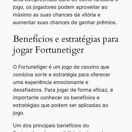
jogo, os jogadores podem aproveitar ao
máximo as suas chances de vitória e
aumentar suas chances de ganhar prêmios.
Benefícios e estratégias para
jogar Fortunetiger
O Fortunetiger é um jogo de cassino que
combina sorte e estratégia para oferecer
uma experiência emocionante e
desafiadora. Para jogar de forma eficaz, é
importante conhecer os benefícios e
estratégias que podem ser aplicadas ao
jogo.
Um dos principais benefícios do