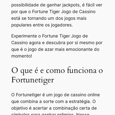
possibilidade de ganhar jackpots, é fácil ver
por que o Fortune Tiger Jogo de Cassino
está se tornando um dos jogos mais
populares entre os jogadores.
Experimente o Fortune Tiger Jogo de
Cassino agora e descubra por si mesmo por
que é o jogo de azar mais emocionante do
momento!
O que é e como funciona o
Fortunetiger
O Fortunetiger é um jogo de cassino online
que combina a sorte com a estratégia. O
objetivo é acertar a combinação certa de
símbolos para ganhar prêmios. Nesse