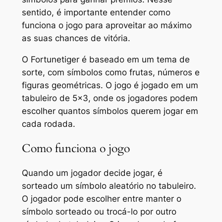
sentido, é importante entender como
funciona o jogo para aproveitar ao máximo
as suas chances de vitória.
O Fortunetiger é baseado em um tema de
sorte, com símbolos como frutas, números e
figuras geométricas. O jogo é jogado em um
tabuleiro de 5×3, onde os jogadores podem
escolher quantos símbolos querem jogar em
cada rodada.
Como funciona o jogo
Quando um jogador decide jogar, é
sorteado um símbolo aleatório no tabuleiro.
O jogador pode escolher entre manter o
símbolo sorteado ou trocá-lo por outro