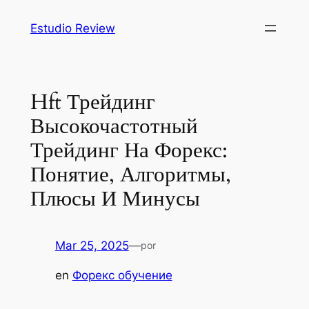
Saltar
Estudio Review
al
contenido
Hft Трейдинг
Высокочастотный
Трейдинг На Форекс:
Понятие, Алгоритмы,
Плюсы И Минусы
Mar 25, 2025
—
por
en
Форекс обучение