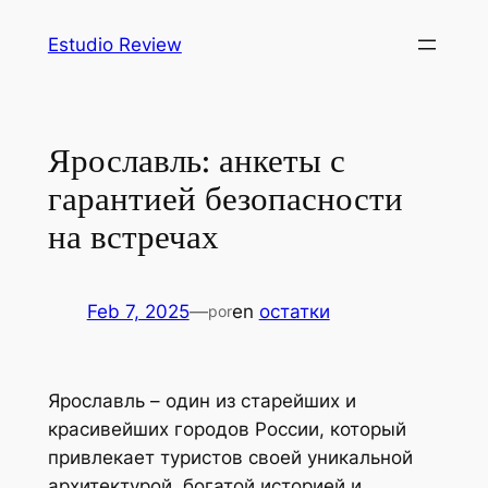
Saltar
Estudio Review
al
contenido
Ярославль: анкеты с
гарантией безопасности
на встречах
Feb 7, 2025
—
en
остатки
por
Ярославль – один из старейших и
красивейших городов России, который
привлекает туристов своей уникальной
архитектурой, богатой историей и