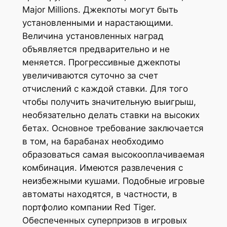
Major Millions. Джекпоты могут быть
установленными и нарастающими.
Величина установленных наград
объявляется предварительно и не
меняется. Прогрессивные джекпоты
увеличиваются суточно за счет
отчислений с каждой ставки. Для того
чтобы получить значительную выигрыш,
необязательно делать ставки на высоких
бетах. Основное требование заключается
в том, на барабанах необходимо
образоваться самая высокооплачиваемая
комбинация. Имеются развлечения с
неизбежными кушами. Подобные игровые
автоматы находятся, в частности, в
портфолио компании Red Tiger.
Обеспеченных суперпризов в игровых