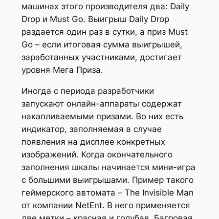
машинах этого производителя два: Daily
Drop и Must Go. Выигрыш Daily Drop
раздается один раз в сутки, а приз Must
Go – если итоговая сумма выигрышей,
заработанных участниками, достигает
уровня Мега Приза.
Иногда с периода разработчики
запускают онлайн-аппараты содержат
накапливаемыми призами. Во них есть
индикатор, заполняемая в случае
появления на дисплее конкретных
изображений. Когда окончательного
заполнения шкалы начинается мини-игра
с большими выигрышами. Пример такого
геймерского автомата – The Invisible Man
от компании NetEnt. В него применяется
две метки – красная и голубая. Багровая