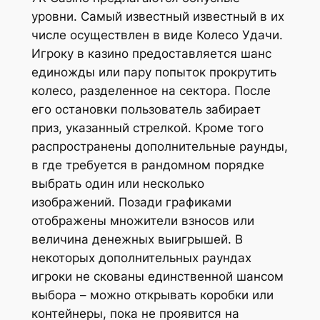
уровни. Самый известный известный в их
числе осуществлен в виде Колесо Удачи.
Игроку в казино предоставляется шанс
единожды или пару попыток прокрутить
колесо, разделенное на сектора. После
его остановки пользователь забирает
приз, указанный стрелкой. Кроме того
распространены дополнительные раунды,
в где требуется в рандомном порядке
выбрать один или несколько
изображений. Позади графиками
отображены множители взносов или
величина денежных выигрышей. В
некоторых дополнительных раундах
игроки не скованы единственной шансом
выбора – можно открывать коробки или
контейнеры, пока не проявится на