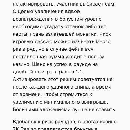
не активировать, участник выбирает сам.
С целью увеличения вдвое
вознаграждения в бонусном уровне
необходимо угадать оттенок либо тип
карты, грань взлетевшей монетки. Риск
игровую сессию можно начинать много
раз в ряд, но в случае фейла вся
поставленная сумма уходит в пользу
казино. Шанс на успех в раунде на
двойной выигрыш равны 1:1.
Активировать этот режим советуется не
после каждого удачного спина, а время
от времени, чтобы стремиться к
увеличению минимального выигрыша.
Большими вложениями лучше не ставить.
Вдобавок к риск-раундов, в слотах казино
7К Casino предлагаются бонусные