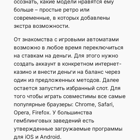
осознать, какие модели нравятся ему
больше – простые ретро или
современные, в которых добавлены
экстра возможности.
От знакомства с игровыми автоматами
возможно в любое время переключиться
на ставкам на деньги. Для этого нужно
создать аккаунт в конкретном интернет-
казино и внести деньги на баланс через
один из предложенных методов. Далее
остается запустить избранный слот. Для
того чтобы играть совместимы все самые
популярные браузеры: Chrome, Safari,
Opera, Firefox. У большинства
гемблинговых заведений есть
утвержденные загружаемые программы
для iOS и Android.