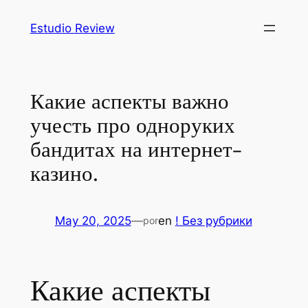
Saltar
Estudio Review
al
contenido
Какие аспекты важно
учесть про одноруких
бандитах на интернет-
казино.
May 20, 2025
—
en
! Без рубрики
por
Какие аспекты