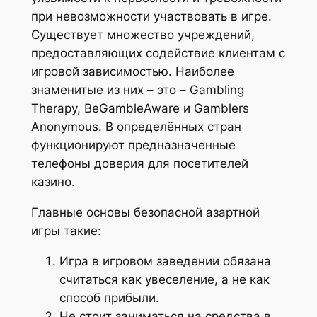
при невозможности участвовать в игре.
Существует множество учреждений,
предоставляющих содействие клиентам с
игровой зависимостью. Наиболее
знаменитые из них – это – Gambling
Therapy, BeGambleAware и Gamblers
Anonymous. В определённых стран
функционируют предназначенные
телефоны доверия для посетителей
казино.
Главные основы безопасной азартной
игры такие:
Игра в игровом заведении обязана
считаться как увеселение, а не как
способ прибыли.
Не стоит заниматься на средства в