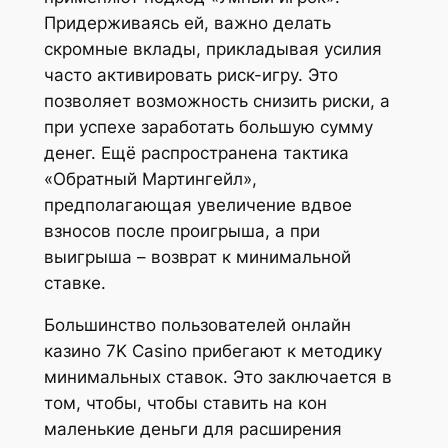
Придерживаясь ей, важно делать
скромные вклады, прикладывая усилия
часто активировать риск-игру. Это
позволяет возможность снизить риски, а
при успехе заработать большую сумму
денег. Ещё распространена тактика
«Обратный Мартингейл»,
предполагающая увеличение вдвое
взносов после проигрыша, а при
выигрыша – возврат к минимальной
ставке.
Большинство пользователей онлайн
казино 7K Casino прибегают к методику
минимальных ставок. Это заключается в
том, чтобы, чтобы ставить на кон
маленькие деньги для расширения