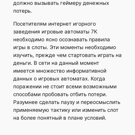
должно вызывать геймеру денежных
потерь.
Посетителям интернет игорного
заведения игровые автоматы 7К
необходимо ясно осознавать правила
игры в слоты. Эти моменты необходимо
изучить, прежде чем стартовать играть на
деньги. В сети на данный момент
имеется множество информативной
данных о игровых автоматах. Когда
поражении не стоит всеми возможными
способами пробовать отбить потери.
Разумнее сделать паузу и переосмыслить
применяемую тактику или изменить слот
на более понятный в плане условий.