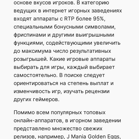
основе вкусов игроков. В категорию
ведущих в интернет игорных заведениях
входят аппараты с RTP более 95%,
специальными бонусными символами,
фриспинами и другими выигрышными
функциями, содействующими увеличить
до максимума число результативных
розыгрышей. Какие игровые аппараты
выбирать для игры, каждый выбирает
самостоятельно. В поиске следует
ориентироваться на степень выплат и
изменчивость игр, изучать рецензии
других геймеров.
Помимо всем популярных топовых
онлайн-аппаратов, в игорном заведении
представлено множество свежих
релизов, например, J Mania Golden Eggs,