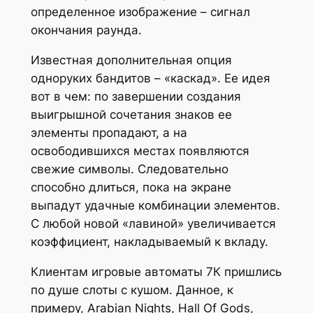
определенное изображение – сигнал
окончания раунда.
Известная дополнительная опция
одноруких бандитов – «каскад». Ее идея
вот в чем: по завершении создания
выигрышной сочетания знаков ее
элементы пропадают, а на
освободившихся местах появляются
свежие символы. Следовательно
способно длиться, пока на экране
выпадут удачные комбинации элементов.
С любой новой «лавиной» увеличивается
коэффициент, накладываемый к вкладу.
Клиентам игровые автоматы 7К пришлись
по душе слоты с кушом. Данное, к
примеру, Arabian Nights, Hall Of Gods,