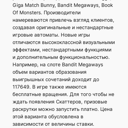
Giga Match Bunny, Bandit Megaways, Book
Of Monsters. Производители
намереваются привлечь взгляд клиентов,
создавая оригинальные и нестандартные
игровые автоматы. Новые игры
отличаются высококлассной визуальными
эффектами, нестандартными функциями
и дополнительным функциональностью.
Например, на слоте Bandit Megaways
объем вариантов образования
выигрышных сочетаний доходит до
117649. В игре также имеются
бесплатные вращения. Для того чтобы не
ждать появления Скаттеров, призовые
раскрутки можно запустить платно. Цена
этой варианта обусловлена в
зависимости от величины ставки.