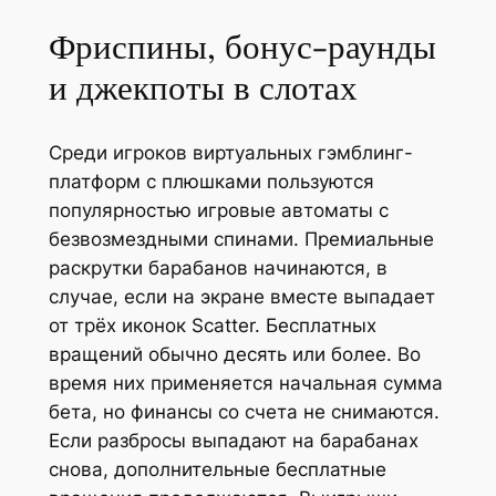
Фриспины, бонус-раунды
и джекпоты в слотах
Среди игроков виртуальных гэмблинг-
платформ с плюшками пользуются
популярностью игровые автоматы с
безвозмездными спинами. Премиальные
раскрутки барабанов начинаются, в
случае, если на экране вместе выпадает
от трёх иконок Scatter. Бесплатных
вращений обычно десять или более. Во
время них применяется начальная сумма
бета, но финансы со счета не снимаются.
Если разбросы выпадают на барабанах
снова, дополнительные бесплатные