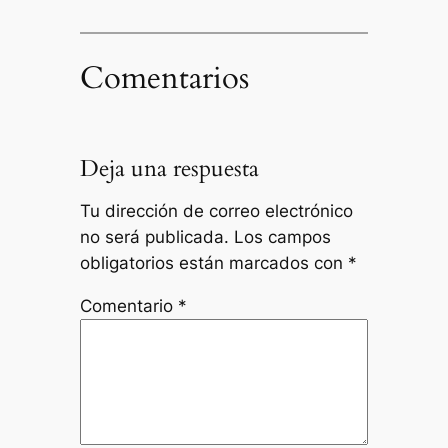
Comentarios
Deja una respuesta
Tu dirección de correo electrónico
no será publicada.
Los campos
obligatorios están marcados con
*
Comentario
*