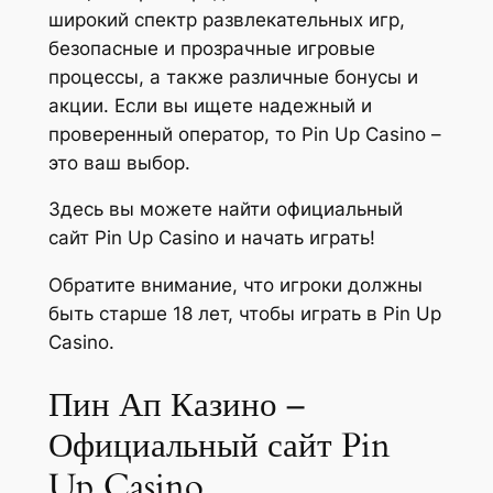
широкий спектр развлекательных игр,
безопасные и прозрачные игровые
процессы, а также различные бонусы и
акции. Если вы ищете надежный и
проверенный оператор, то Pin Up Casino –
это ваш выбор.
Здесь вы можете найти официальный
сайт Pin Up Casino и начать играть!
Обратите внимание, что игроки должны
быть старше 18 лет, чтобы играть в Pin Up
Casino.
Пин Ап Казино –
Официальный сайт Pin
Up Casino