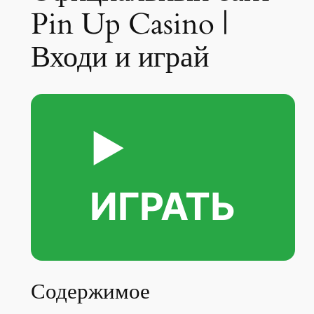
Pin Up Casino |
Входи и играй
▶️
ИГРАТЬ
Содержимое