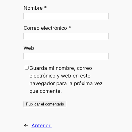
Nombre
*
Correo electrónico
*
Web
Guarda mi nombre, correo
electrónico y web en este
navegador para la próxima vez
que comente.
←
Anterior: