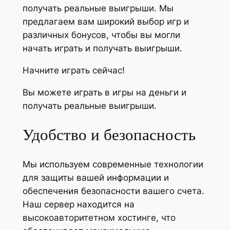
получать реальные выигрыши. Мы
предлагаем вам широкий выбор игр и
различных бонусов, чтобы вы могли
начать играть и получать выигрыши.
Начните играть сейчас!
Вы можете играть в игры на деньги и
получать реальные выигрыши.
Удобство и безопасность
Мы используем современные технологии
для защиты вашей информации и
обеспечения безопасности вашего счета.
Наш сервер находится на
высокоавторитетном хостинге, что