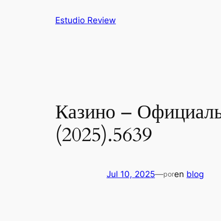
Saltar
Estudio Review
al
contenido
Казино – Официаль
(2025).5639
Jul 10, 2025
—
en
blog
por