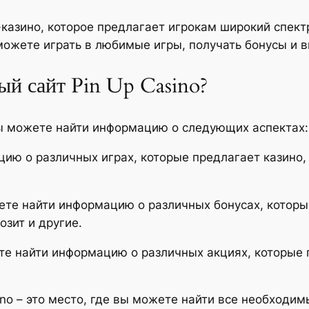
н-казино, которое предлагает игрокам широкий спек
ы можете играть в любимые игры, получать бонусы и
ый сайт Pin Up Casino?
вы можете найти информацию о следующих аспектах:
ию о различных играх, которые предлагает казино,
ете найти информацию о различных бонусах, которы
озит и другие.
те найти информацию о различных акциях, которые 
ino – это место, где вы можете найти все необходи