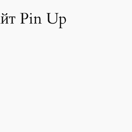
йт Pin Up