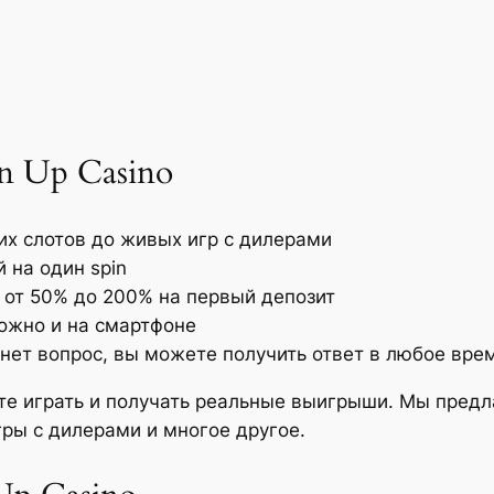
n Up Casino
их слотов до живых игр с дилерами
 на один spin
 от 50% до 200% на первый депозит
можно и на смартфоне
кнет вопрос, вы можете получить ответ в любое вре
жете играть и получать реальные выигрыши. Мы пред
ры с дилерами и многое другое.