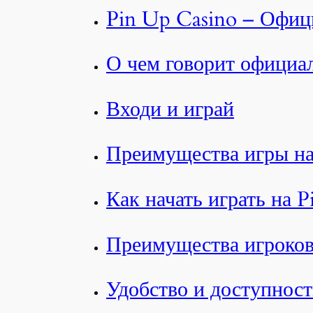
Pin Up Casino – Офиц
О чем говорит официа
Входи и играй
Преимущества игры на
Как начать играть на 
Преимущества игроков
Удобство и доступност