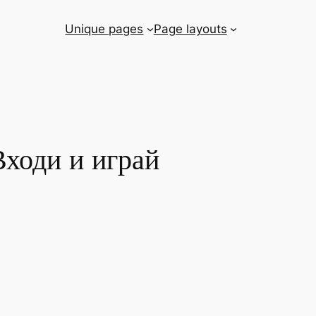
Unique pages
Page layouts
ходи и играй