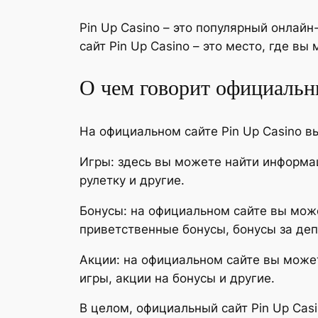
Pin Up Casino – это популярный онлай
сайт Pin Up Casino – это место, где в
О чем говорит официальн
На официальном сайте Pin Up Casino 
Игры: здесь вы можете найти информац
рулетку и другие.
Бонусы: на официальном сайте вы мож
приветственные бонусы, бонусы за деп
Акции: на официальном сайте вы може
игры, акции на бонусы и другие.
В целом, официальный сайт Pin Up Cas