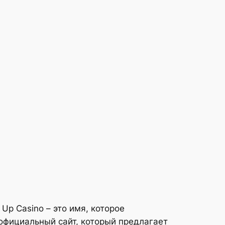
Up Casino – это имя, которое
официальный сайт, который предлагает