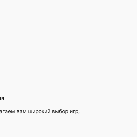
мя
лагаем вам широкий выбор игр,