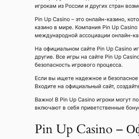
игрокам из России и других стран воз
Pin Up Casino – это онлайн-казино, ко
казино в мире. Компания Pin Up Casin
международной ассоциации онлайн-ка
На официальном сайте Pin Up Casino иг
другие. Все игры на сайте Pin Up Casin
безопасность игрового процесса.
Если вы ищете надежное и безопасное о
Входите на официальный сайт, создайте
Важно! В Pin Up Casino игроки могут п
включают в себя приветственные бону
Pin Up Casino – О