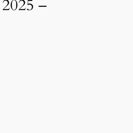
 2025 –