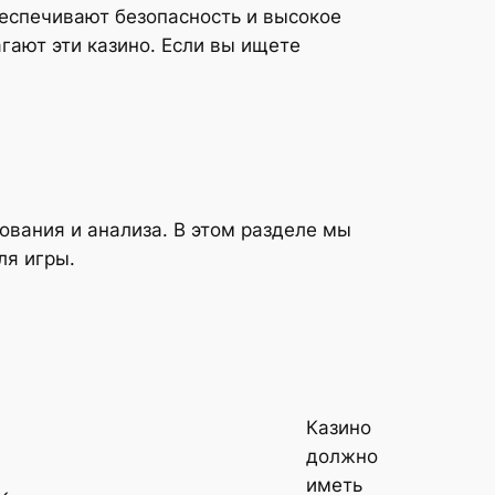
беспечивают безопасность и высокое
гают эти казино. Если вы ищете
ования и анализа. В этом разделе мы
ля игры.
Казино
должно
иметь