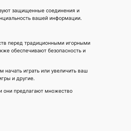
ьзуют защищенные соединения и
енциальность вашей информации.
ществ перед традиционными игорными
акже обеспечивают безопасность и
м начать играть или увеличить ваш
игры и другие.
 и они предлагают множество