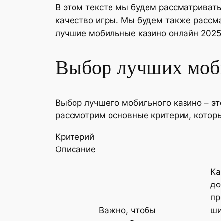
В этом тексте мы будем рассматриват
качество игры. Мы будем также рассма
лучшие мобильные казино онлайн 2025,
Выбор лучших моб
Выбор лучшего мобильного казино – э
рассмотрим основные критерии, котор
Критерий
Описание
Ка
до
пр
Важно, чтобы
ши