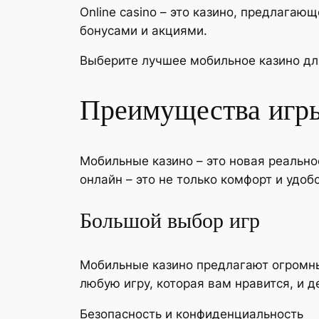
Online casino – это казино, предлагаю
бонусами и акциями.
Выберите лучшее мобильное казино для
Преимущества игры
Мобильные казино – это новая реальнос
онлайн – это не только комфорт и уд
Большой выбор игр
Мобильные казино предлагают огромный
любую игру, которая вам нравится, и д
Безопасность и конфиденциальность