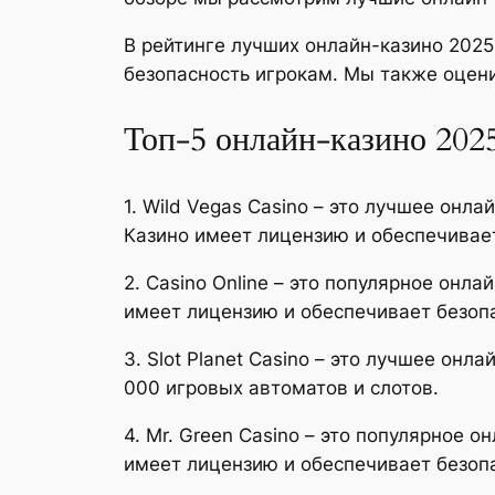
В рейтинге лучших онлайн-казино 2025
безопасность игрокам. Мы также оцени
Топ-5 онлайн-казино 2025
1. Wild Vegas Casino – это лучшее онл
Казино имеет лицензию и обеспечивает
2. Casino Online – это популярное онл
имеет лицензию и обеспечивает безоп
3. Slot Planet Casino – это лучшее онл
000 игровых автоматов и слотов.
4. Mr. Green Casino – это популярное 
имеет лицензию и обеспечивает безоп