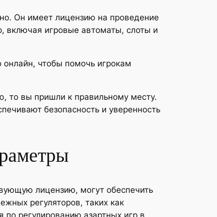
но. Он имеет лицензию на проведение
р, включая игровые автоматы, слоты и
о онлайн, чтобы помочь игрокам
ю, то вы пришли к правильному месту.
спечивают безопасность и уверенность
араметры
твующую лицензию, могут обеспечить
дежных регуляторов, таких как
я по регулированию азартных игр в