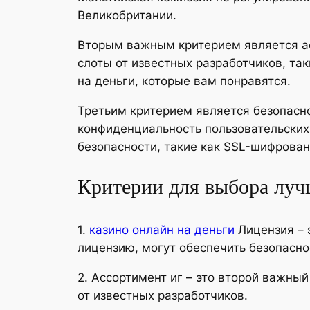
Великобритании.
Вторым важным критерием является ас
слоты от известных разработчиков, так
на деньги, которые вам понравятся.
Третьим критерием является безопасно
конфиденциальность пользовательских
безопасности, такие как SSL-шифрова
Критерии для выбора луч
1.
казино онлайн на деньги
Лицензия – 
лицензию, могут обеспечить безопасно
2. Ассортимент иг – это второй важны
от известных разработчиков.