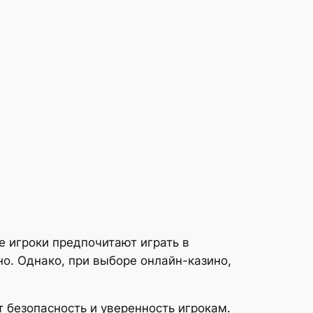
е игроки предпочитают играть в
но. Однако, при выборе онлайн-казино,
 безопасность и уверенность игрокам.