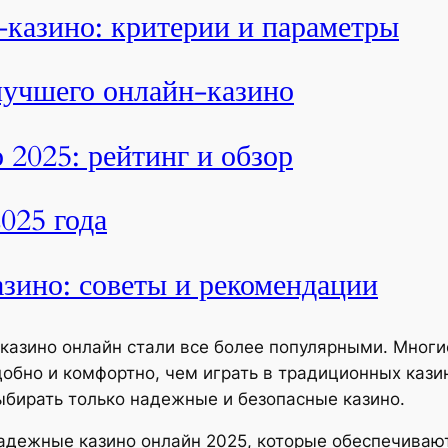
казино: критерии и параметры
лучшего онлайн-казино
2025: рейтинг и обзор
025 года
азино: советы и рекомендации
 казино онлайн стали все более популярными. Многи
добно и комфортно, чем играть в традиционных кази
бирать только надежные и безопасные казино.
адежные казино онлайн 2025, которые обеспечивают