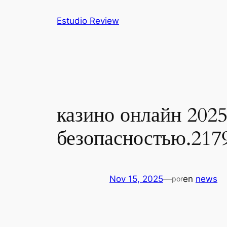
Saltar
Estudio Review
al
contenido
казино онлайн 2025
безопасностью.217
Nov 15, 2025
—
en
news
por