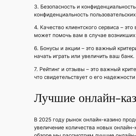
3. Безопасность и конфиденциальность
конфиденциальность пользовательских
4. Качество клиентского сервиса – эт
может помочь вам в случае возникших
6. Бонусы и акции – это важный крите
начать играть или увеличить ваш банк.
7. Рейтинг и отзывы – это важный кри
что свидетельствует о его надежности 
Лучшие онлайн-каз
В 2025 году рынок онлайн-казино прод
увеличение количества новых онлайн-к
обзоре мы рассмотрим лучшие онлайн-к