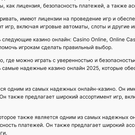
, как лицензия, безопасность платежей, а также асс
ривать, имеют лицензии на проведение игр и обесп
 игр, включая игровые автоматы, слоты и другие и
следующие казино онлайн: Casino Online, Online Ca
 помочь игрокам сделать правильный выбор.
, где можно играть с уверенностью и безопасность
ь самые надежные казино онлайн 2025, которые обе
ется одним из самых надежных онлайн-казино. Он им
Он также предлагает широкий ассортимент игр, вкл
которое также является одним из самых надежных о
сность платежей. Он также предлагает широкий асс
ги.