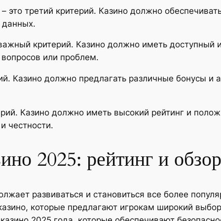
 – это третий критерий. Казино должно обеспечиват
 данных.
о важный критерий. Казино должно иметь доступный 
 вопросов или проблем.
рий. Казино должно предлагать различные бонусы и 
терий. Казино должно иметь высокий рейтинг и полож
и честности.
ино 2025: рейтинг и обзо
олжает развиваться и становиться все более попул
азино, которые предлагают игрокам широкий выбор 
азино 2025 года, которые обеспечивают безопаснос