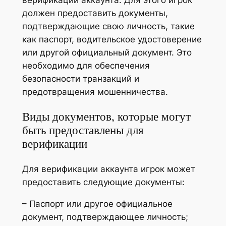
должен предоставить документы,
подтверждающие свою личность, такие
как паспорт, водительское удостоверение
или другой официальный документ. Это
необходимо для обеспечения
безопасности транзакций и
предотвращения мошенничества.
Виды документов, которые могут
быть предоставлены для
верификации
Для верификации аккаунта игрок может
предоставить следующие документы:
– Паспорт или другое официальное
документ, подтверждающее личность;