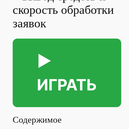
скорость обработки
заявок
▶️
ИГРАТЬ
Содержимое