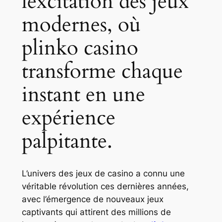
lexcitation des jeux
modernes, où
plinko casino
transforme chaque
instant en une
expérience
palpitante.
L’univers des jeux de casino a connu une
véritable révolution ces dernières années,
avec l’émergence de nouveaux jeux
captivants qui attirent des millions de