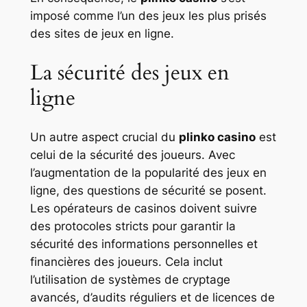
imposé comme l’un des jeux les plus prisés
des sites de jeux en ligne.
La sécurité des jeux en
ligne
Un autre aspect crucial du
plinko casino
est
celui de la sécurité des joueurs. Avec
l’augmentation de la popularité des jeux en
ligne, des questions de sécurité se posent.
Les opérateurs de casinos doivent suivre
des protocoles stricts pour garantir la
sécurité des informations personnelles et
financières des joueurs. Cela inclut
l’utilisation de systèmes de cryptage
avancés, d’audits réguliers et de licences de