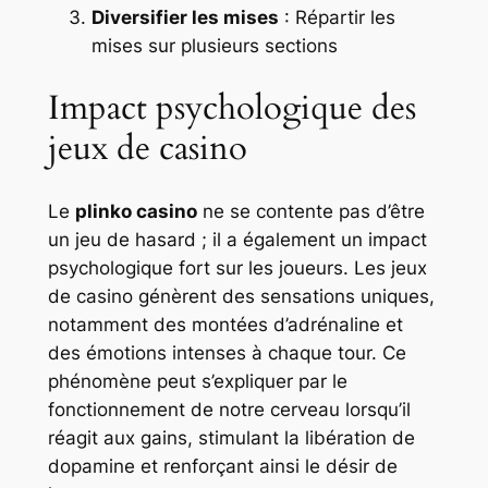
Diversifier les mises
: Répartir les
mises sur plusieurs sections
Impact psychologique des
jeux de casino
Le
plinko casino
ne se contente pas d’être
un jeu de hasard ; il a également un impact
psychologique fort sur les joueurs. Les jeux
de casino génèrent des sensations uniques,
notamment des montées d’adrénaline et
des émotions intenses à chaque tour. Ce
phénomène peut s’expliquer par le
fonctionnement de notre cerveau lorsqu’il
réagit aux gains, stimulant la libération de
dopamine et renforçant ainsi le désir de