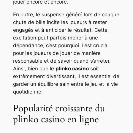
jouer encore et encore.
En outre, le suspense généré lors de chaque
chute de bille incite les joueurs à rester
engagés et à anticiper le résultat. Cette
excitation peut parfois mener à une
dépendance, c’est pourquoi il est crucial
pour les joueurs de jouer de manière
responsable et de savoir quand s’arrêter.
Ainsi, bien que le
plinko casino
soit
extrêmement divertissant, il est essentiel de
garder un équilibre sain entre le jeu et la vie
quotidienne.
Popularité croissante du
plinko casino en ligne