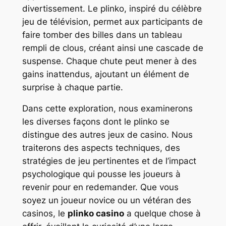
divertissement. Le plinko, inspiré du célèbre
jeu de télévision, permet aux participants de
faire tomber des billes dans un tableau
rempli de clous, créant ainsi une cascade de
suspense. Chaque chute peut mener à des
gains inattendus, ajoutant un élément de
surprise à chaque partie.
Dans cette exploration, nous examinerons
les diverses façons dont le plinko se
distingue des autres jeux de casino. Nous
traiterons des aspects techniques, des
stratégies de jeu pertinentes et de l’impact
psychologique qui pousse les joueurs à
revenir pour en redemander. Que vous
soyez un joueur novice ou un vétéran des
casinos, le
plinko casino
a quelque chose à