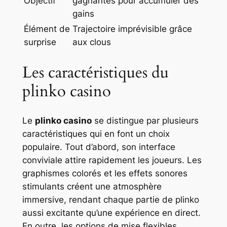
Objectif
gagnantes pour accumuler des
gains
Élément de
Trajectoire imprévisible grâce
surprise
aux clous
Les caractéristiques du
plinko casino
Le
plinko casino
se distingue par plusieurs
caractéristiques qui en font un choix
populaire. Tout d’abord, son interface
conviviale attire rapidement les joueurs. Les
graphismes colorés et les effets sonores
stimulants créent une atmosphère
immersive, rendant chaque partie de plinko
aussi excitante qu’une expérience en direct.
En outre, les options de mise flexibles