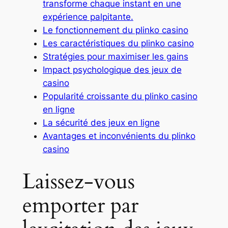
transforme chaque instant en une
expérience palpitante.
Le fonctionnement du plinko casino
Les caractéristiques du plinko casino
Stratégies pour maximiser les gains
Impact psychologique des jeux de
casino
Popularité croissante du plinko casino
en ligne
La sécurité des jeux en ligne
Avantages et inconvénients du plinko
casino
Laissez-vous
emporter par