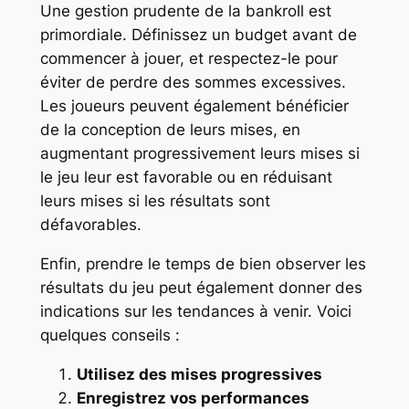
Une gestion prudente de la bankroll est
primordiale. Définissez un budget avant de
commencer à jouer, et respectez-le pour
éviter de perdre des sommes excessives.
Les joueurs peuvent également bénéficier
de la conception de leurs mises, en
augmentant progressivement leurs mises si
le jeu leur est favorable ou en réduisant
leurs mises si les résultats sont
défavorables.
Enfin, prendre le temps de bien observer les
résultats du jeu peut également donner des
indications sur les tendances à venir. Voici
quelques conseils :
Utilisez des mises progressives
Enregistrez vos performances