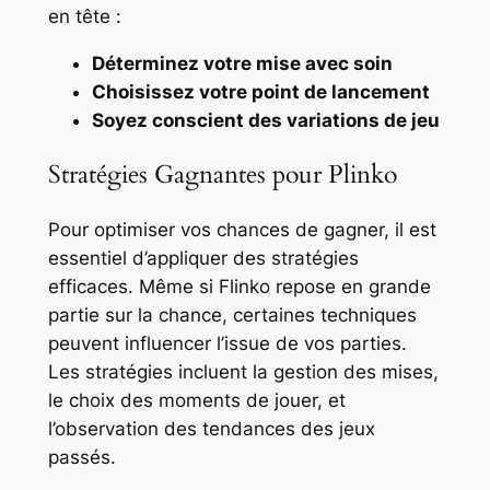
en tête :
Déterminez votre mise avec soin
Choisissez votre point de lancement
Soyez conscient des variations de jeu
Stratégies Gagnantes pour Plinko
Pour optimiser vos chances de gagner, il est
essentiel d’appliquer des stratégies
efficaces. Même si Flinko repose en grande
partie sur la chance, certaines techniques
peuvent influencer l’issue de vos parties.
Les stratégies incluent la gestion des mises,
le choix des moments de jouer, et
l’observation des tendances des jeux
passés.