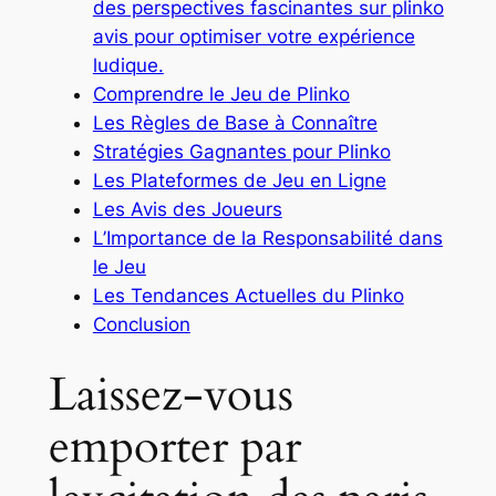
des perspectives fascinantes sur plinko
avis pour optimiser votre expérience
ludique.
Comprendre le Jeu de Plinko
Les Règles de Base à Connaître
Stratégies Gagnantes pour Plinko
Les Plateformes de Jeu en Ligne
Les Avis des Joueurs
L’Importance de la Responsabilité dans
le Jeu
Les Tendances Actuelles du Plinko
Conclusion
Laissez-vous
emporter par