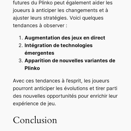
futures du Plinko peut également aider les
joueurs à anticiper les changements et à
ajuster leurs stratégies. Voici quelques
tendances à observer :
Augmentation des jeux en direct
Intégration de technologies
émergentes
Apparition de nouvelles variantes de
Plinko
Avec ces tendances à l’esprit, les joueurs
pourront anticiper les évolutions et tirer parti
des nouvelles opportunités pour enrichir leur
expérience de jeu.
Conclusion