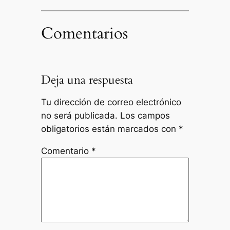
Comentarios
Deja una respuesta
Tu dirección de correo electrónico
no será publicada.
Los campos
obligatorios están marcados con
*
Comentario
*