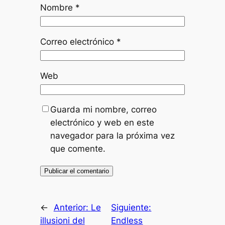
Nombre
*
Correo electrónico
*
Web
Guarda mi nombre, correo
electrónico y web en este
navegador para la próxima vez
que comente.
←
Anterior:
Le
Siguiente:
illusioni del
Endless