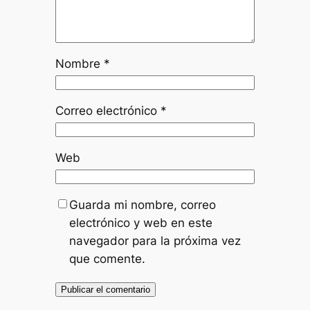
Nombre
*
Correo electrónico
*
Web
Guarda mi nombre, correo
electrónico y web en este
navegador para la próxima vez
que comente.