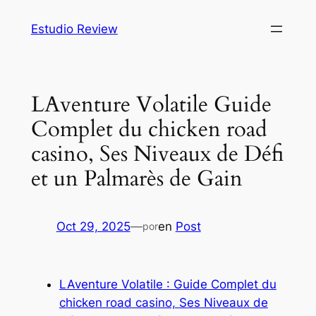
Saltar
Estudio Review
al
contenido
LAventure Volatile Guide
Complet du chicken road
casino, Ses Niveaux de Défi
et un Palmarès de Gain
Oct 29, 2025
—
en
Post
por
LAventure Volatile : Guide Complet du
chicken road casino, Ses Niveaux de