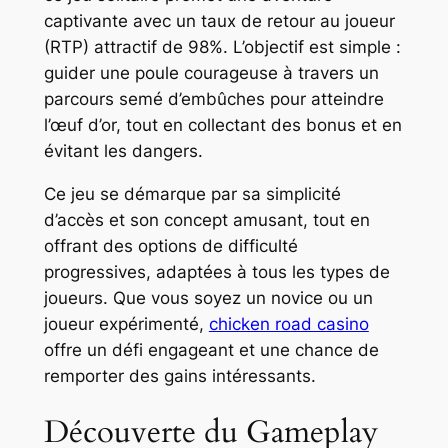
captivante avec un taux de retour au joueur
(RTP) attractif de 98%. L’objectif est simple :
guider une poule courageuse à travers un
parcours semé d’embûches pour atteindre
l’œuf d’or, tout en collectant des bonus et en
évitant les dangers.
Ce jeu se démarque par sa simplicité
d’accès et son concept amusant, tout en
offrant des options de difficulté
progressives, adaptées à tous les types de
joueurs. Que vous soyez un novice ou un
joueur expérimenté,
chicken road casino
offre un défi engageant et une chance de
remporter des gains intéressants.
Découverte du Gameplay