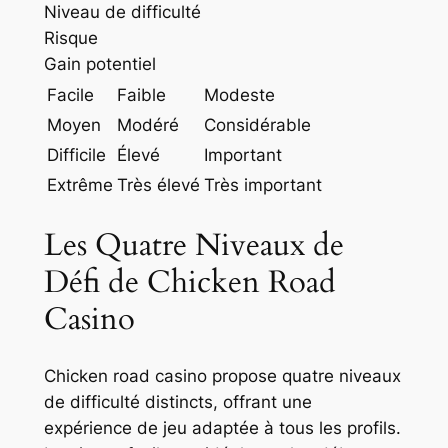
Niveau de difficulté
Risque
Gain potentiel
Facile
Faible
Modeste
Moyen
Modéré
Considérable
Difficile
Élevé
Important
Extrême
Très élevé
Très important
Les Quatre Niveaux de
Défi de Chicken Road
Casino
Chicken road casino propose quatre niveaux
de difficulté distincts, offrant une
expérience de jeu adaptée à tous les profils.