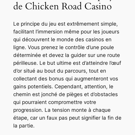
de Chicken Road Casino
Le principe du jeu est extrêmement simple,
facilitant l’immersion même pour les joueurs
qui découvrent le monde des casinos en
ligne. Vous prenez le contrôle d’une poule
déterminée et devez la guider sur une route
périlleuse. Le but ultime est d’atteindre l’œuf
d’or situé au bout du parcours, tout en
collectant des bonus qui augmenteront vos
gains potentiels. Cependant, attention, le
chemin est jonché de pièges et d’obstacles
qui pourraient compromettre votre
progression. La tension monte à chaque
étape, car un faux pas peut signifier la fin de
la partie.