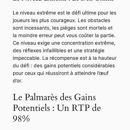
Le niveau extrême est le défi ultime pour les
joueurs les plus courageux. Les obstacles
sont incessants, les pièges sont mortels et
la moindre erreur peut vous coûter la partie.
Ce niveau exige une concentration extrême,
des réflexes infaillibles et une stratégie
impeccable. La récompense est à la hauteur
du défi : des gains potentiels considérables
pour ceux qui réussiront à atteindre l’œuf
d’or.
Le Palmarès des Gains
Potentiels : Un RTP de
98%