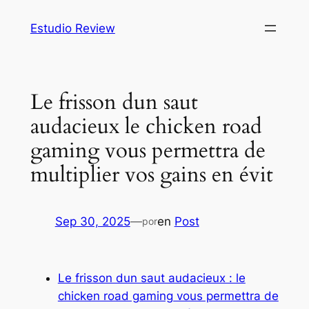
Saltar
Estudio Review
al
contenido
Le frisson dun saut
audacieux le chicken road
gaming vous permettra de
multiplier vos gains en évit
Sep 30, 2025
—
en
Post
por
Le frisson dun saut audacieux : le
chicken road gaming vous permettra de