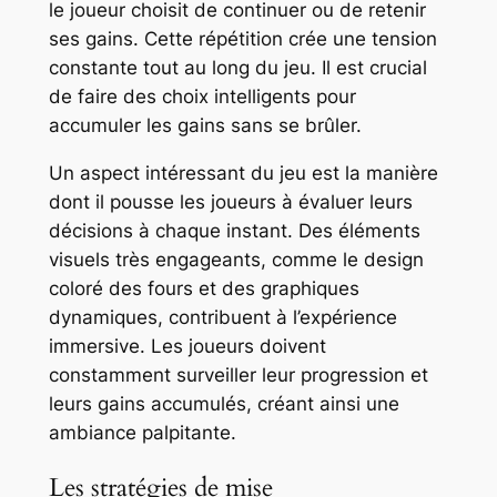
le joueur choisit de continuer ou de retenir
ses gains. Cette répétition crée une tension
constante tout au long du jeu. Il est crucial
de faire des choix intelligents pour
accumuler les gains sans se brûler.
Un aspect intéressant du jeu est la manière
dont il pousse les joueurs à évaluer leurs
décisions à chaque instant. Des éléments
visuels très engageants, comme le design
coloré des fours et des graphiques
dynamiques, contribuent à l’expérience
immersive. Les joueurs doivent
constamment surveiller leur progression et
leurs gains accumulés, créant ainsi une
ambiance palpitante.
Les stratégies de mise