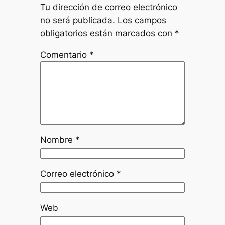
Tu dirección de correo electrónico
no será publicada.
Los campos
obligatorios están marcados con
*
Comentario
*
Nombre
*
Correo electrónico
*
Web