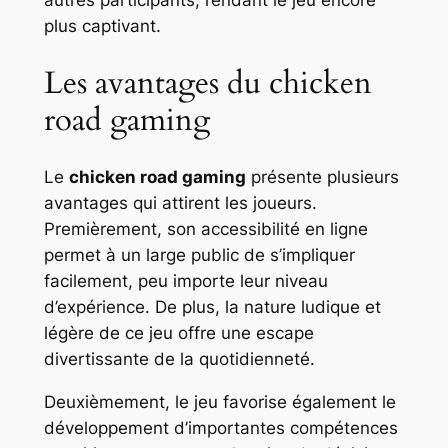
plus captivant.
Les avantages du chicken
road gaming
Le
chicken road gaming
présente plusieurs
avantages qui attirent les joueurs.
Premièrement, son accessibilité en ligne
permet à un large public de s’impliquer
facilement, peu importe leur niveau
d’expérience. De plus, la nature ludique et
légère de ce jeu offre une escape
divertissante de la quotidienneté.
Deuxièmement, le jeu favorise également le
développement d’importantes compétences