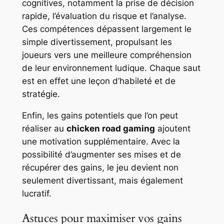
cognitives, notamment la prise de décision
rapide, l’évaluation du risque et l’analyse.
Ces compétences dépassent largement le
simple divertissement, propulsant les
joueurs vers une meilleure compréhension
de leur environnement ludique. Chaque saut
est en effet une leçon d’habileté et de
stratégie.
Enfin, les gains potentiels que l’on peut
réaliser au
chicken road gaming
ajoutent
une motivation supplémentaire. Avec la
possibilité d’augmenter ses mises et de
récupérer des gains, le jeu devient non
seulement divertissant, mais également
lucratif.
Astuces pour maximiser vos gains