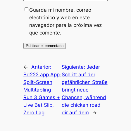
Guarda mi nombre, correo
electrónico y web en este
navegador para la próxima vez
que comente.
←
Anterior:
Siguiente:
Jeder
Bd222 app App:
Schritt auf der
Split-Screen
gefährlichen Straße
Multitabling —
bringt neue
Run 3 Games +
Chancen, während
Live Bet Slip,
die chicken road
Zero Lag
dir auf dem
→