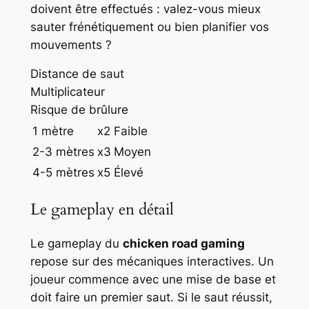
doivent être effectués : valez-vous mieux
sauter frénétiquement ou bien planifier vos
mouvements ?
Distance de saut
Multiplicateur
Risque de brûlure
1 mètre
x2
Faible
2-3 mètres
x3
Moyen
4-5 mètres
x5
Élevé
Le gameplay en détail
Le gameplay du
chicken road gaming
repose sur des mécaniques interactives. Un
joueur commence avec une mise de base et
doit faire un premier saut. Si le saut réussit,