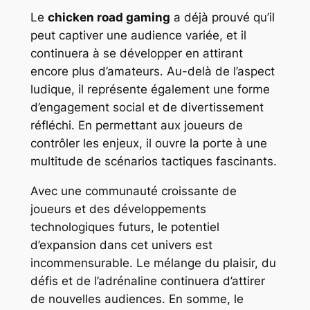
Le
chicken road gaming
a déjà prouvé qu’il
peut captiver une audience variée, et il
continuera à se développer en attirant
encore plus d’amateurs. Au-delà de l’aspect
ludique, il représente également une forme
d’engagement social et de divertissement
réfléchi. En permettant aux joueurs de
contrôler les enjeux, il ouvre la porte à une
multitude de scénarios tactiques fascinants.
Avec une communauté croissante de
joueurs et des développements
technologiques futurs, le potentiel
d’expansion dans cet univers est
incommensurable. Le mélange du plaisir, du
défis et de l’adrénaline continuera d’attirer
de nouvelles audiences. En somme, le