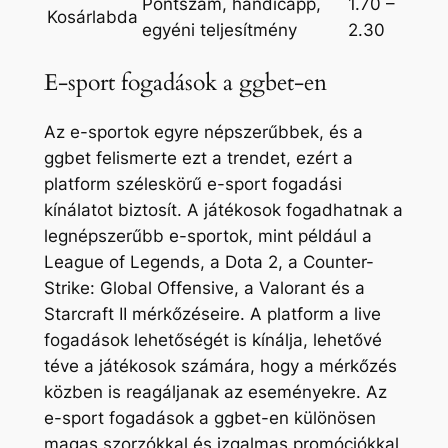
Pontszám, handicapp,
1.70 –
Kosárlabda
egyéni teljesítmény
2.30
E-sport fogadások a ggbet-en
Az e-sportok egyre népszerűbbek, és a
ggbet felismerte ezt a trendet, ezért a
platform széleskörű e-sport fogadási
kínálatot biztosít. A játékosok fogadhatnak a
legnépszerűbb e-sportok, mint például a
League of Legends, a Dota 2, a Counter-
Strike: Global Offensive, a Valorant és a
Starcraft II mérkőzéseire. A platform a live
fogadások lehetőségét is kínálja, lehetővé
téve a játékosok számára, hogy a mérkőzés
közben is reagáljanak az eseményekre. Az
e-sport fogadások a ggbet-en különösen
magas szorzókkal és izgalmas promóciókkal