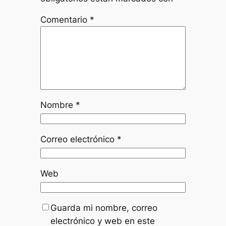
Comentario
*
Nombre
*
Correo electrónico
*
Web
Guarda mi nombre, correo
electrónico y web en este