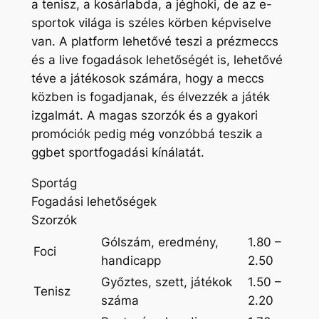
a tenisz, a kosárlabda, a jéghoki, de az e-
sportok világa is széles körben képviselve
van. A platform lehetővé teszi a prézmeccs
és a live fogadások lehetőségét is, lehetővé
téve a játékosok számára, hogy a meccs
közben is fogadjanak, és élvezzék a játék
izgalmát. A magas szorzók és a gyakori
promóciók pedig még vonzóbbá teszik a
ggbet sportfogadási kínálatát.
Sportág
Fogadási lehetőségek
Szorzók
Gólszám, eredmény,
1.80 –
Foci
handicapp
2.50
Győztes, szett, játékok
1.50 –
Tenisz
száma
2.20