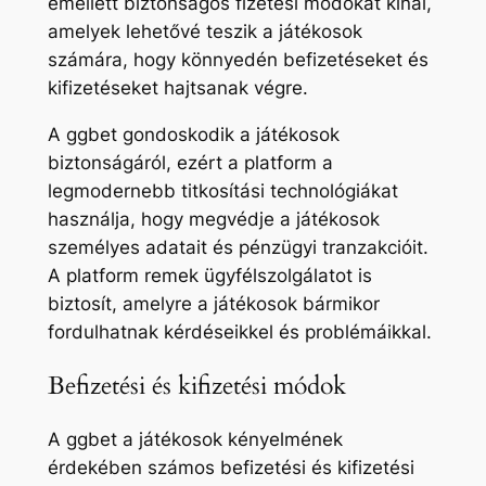
emellett biztonságos fizetési módokat kínál,
amelyek lehetővé teszik a játékosok
számára, hogy könnyedén befizetéseket és
kifizetéseket hajtsanak végre.
A ggbet gondoskodik a játékosok
biztonságáról, ezért a platform a
legmodernebb titkosítási technológiákat
használja, hogy megvédje a játékosok
személyes adatait és pénzügyi tranzakcióit.
A platform remek ügyfélszolgálatot is
biztosít, amelyre a játékosok bármikor
fordulhatnak kérdéseikkel és problémáikkal.
Befizetési és kifizetési módok
A ggbet a játékosok kényelmének
érdekében számos befizetési és kifizetési