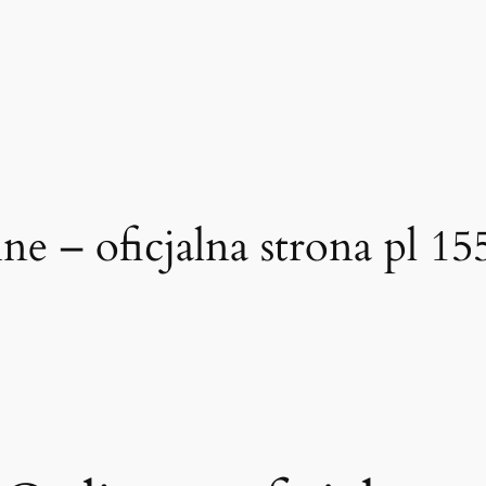
 – oficjalna strona pl 155