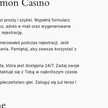
 Lemon Casino
 prosty i szybki. Wypełnij formularz
isko, adres e-mail oraz wygenerowane
rejestrację.
erowałeś podczas rejestracji. Jeśli
wania. Pamiętaj, aby zawsze korzystać z
ta, która jest dostępna 24/7. Zadaj swoje
taktuje się z Tobą w najkrótszym czasie.
eczeństwo gier. Zaloguj się już teraz i
ne