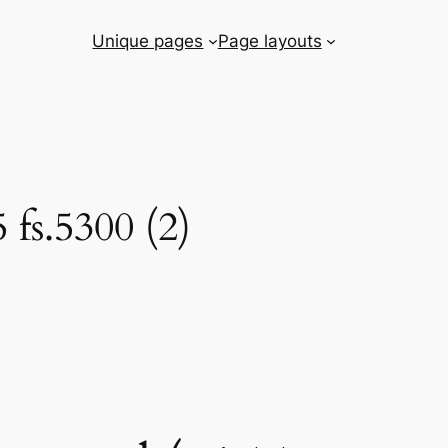
Unique pages
Page layouts
 fs.5300 (2)