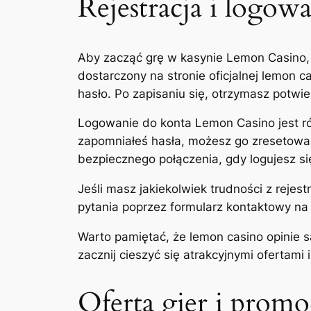
Rejestracja i logow
Aby zacząć grę w kasynie Lemon Casino, na
dostarczony na stronie oficjalnej lemon 
hasło. Po zapisaniu się, otrzymasz potwi
Logowanie do konta Lemon Casino jest rów
zapomniałeś hasła, możesz go zresetować 
bezpiecznego połączenia, gdy logujesz s
Jeśli masz jakiekolwiek trudności z rejes
pytania poprzez formularz kontaktowy na s
Warto pamiętać, że lemon casino opinie są
zacznij cieszyć się atrakcyjnymi ofertam
Oferta gier i prom