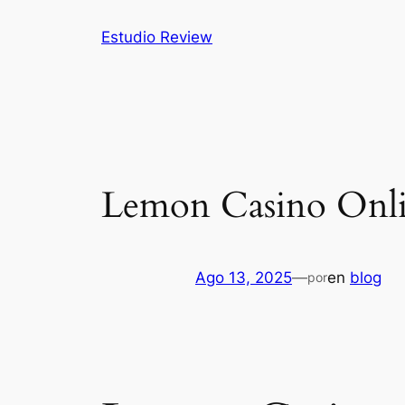
Saltar
Estudio Review
al
contenido
Lemon Casino Online
Ago 13, 2025
—
en
blog
por