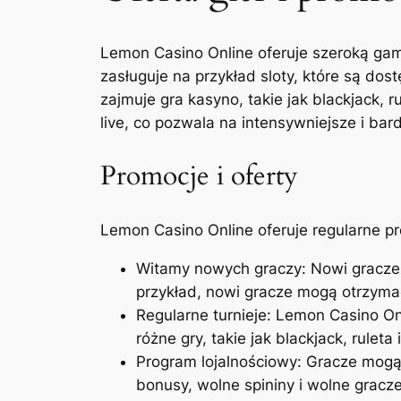
Lemon Casino Online oferuje szeroką gamę
zasługuje na przykład sloty, które są do
zajmuje gra kasyno, takie jak blackjack, r
live, co pozwala na intensywniejsze i bard
Promocje i oferty
Lemon Casino Online oferuje regularne pr
Witamy nowych graczy: Nowi gracze 
przykład, nowi gracze mogą otrzym
Regularne turnieje: Lemon Casino On
różne gry, takie jak blackjack, ruleta 
Program lojalnościowy: Gracze mogą
bonusy, wolne spininy i wolne gracze