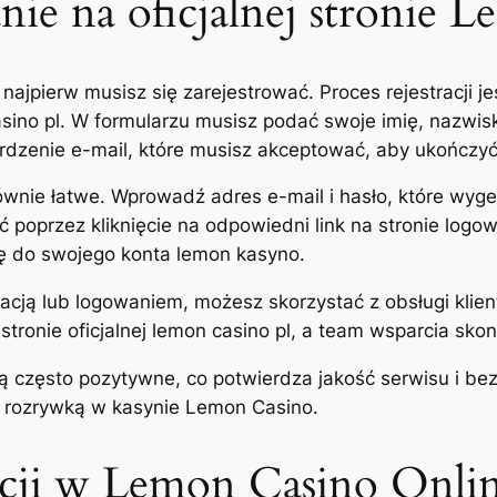
anie na oficjalnej stronie
jpierw musisz się zarejestrować. Proces rejestracji jest
casino pl. W formularzu musisz podać swoje imię, nazw
erdzenie e-mail, które musisz akceptować, aby ukończyć 
nie łatwe. Wprowadź adres e-mail i hasło, które wygen
poprzez kliknięcie na odpowiedni link na stronie logo
ię do swojego konta lemon kasyno.
tracją lub logowaniem, możesz skorzystać z obsługi klien
tronie oficjalnej lemon casino pl, a team wsparcia skon
 często pozytywne, co potwierdza jakość serwisu i bezpi
i i rozrywką w kasynie Lemon Casino.
ocji w Lemon Casino Onli