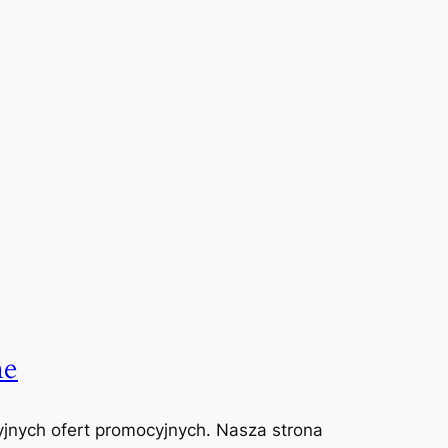
ne
cyjnych ofert promocyjnych. Nasza strona