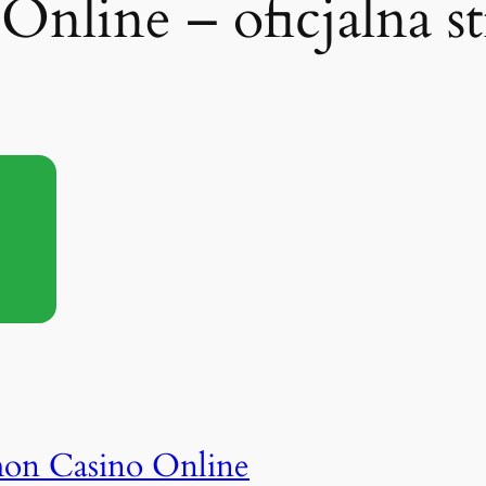
nline – oficjalna st
on Casino Online