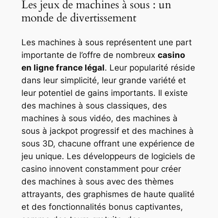
Les jeux de machines à sous : un
monde de divertissement
Les machines à sous représentent une part
importante de l’offre de nombreux
casino
en ligne france légal
. Leur popularité réside
dans leur simplicité, leur grande variété et
leur potentiel de gains importants. Il existe
des machines à sous classiques, des
machines à sous vidéo, des machines à
sous à jackpot progressif et des machines à
sous 3D, chacune offrant une expérience de
jeu unique. Les développeurs de logiciels de
casino innovent constamment pour créer
des machines à sous avec des thèmes
attrayants, des graphismes de haute qualité
et des fonctionnalités bonus captivantes,