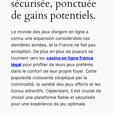
sécurisée, ponctuée
de gains potentiels.
Le monde des jeux d’argent en ligne a
connu une expansion considérable ces
dernières années, et la France ne fait pas
exception. De plus en plus de joueurs se
tournent vers les
casino en ligne france
légal
pour profiter de leurs jeux préférés
dans le confort de leur propre foyer. Cette
popularité croissante s’explique par la
commodité, la variété des jeux offerts et les
bonus attractifs. Cependant, il est crucial de
choisir une plateforme fiable et sécurisée
pour une expérience de jeu optimale.