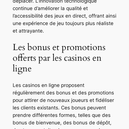
déplacer. L’innovation technologique
continue d’améliorer la qualité et
l’accessibilité des jeux en direct, offrant ainsi
une expérience de jeu toujours plus réaliste
et attrayante.
Les bonus et promotions
offerts par les casinos en
ligne
Les casinos en ligne proposent
régulièrement des bonus et des promotions
pour attirer de nouveaux joueurs et fidéliser
les clients existants. Ces bonus peuvent
prendre différentes formes, telles que des
bonus de bienvenue, des bonus de dépôt,