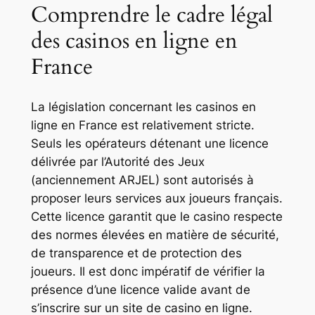
Comprendre le cadre légal
des casinos en ligne en
France
La législation concernant les casinos en
ligne en France est relativement stricte.
Seuls les opérateurs détenant une licence
délivrée par l’Autorité des Jeux
(anciennement ARJEL) sont autorisés à
proposer leurs services aux joueurs français.
Cette licence garantit que le casino respecte
des normes élevées en matière de sécurité,
de transparence et de protection des
joueurs. Il est donc impératif de vérifier la
présence d’une licence valide avant de
s’inscrire sur un site de casino en ligne.