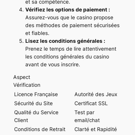
et sa compétence.
Vérifiez les options de paiement :
Assurez-vous que le casino propose
des méthodes de paiement sécurisées
et fiables.
Lisez les conditions générales :
Prenez le temps de lire attentivement
les conditions générales du casino
avant de vous inscrire.
Aspect
Vérification
Licence Française
Autorité des Jeux
Sécurité du Site
Certificat SSL
Qualité du Service
Test par
Client
email/chat
Conditions de Retrait
Clarté et Rapidité