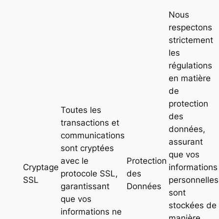
Nous
respectons
strictement
les
régulations
en matière
de
protection
Toutes les
des
transactions et
données,
communications
assurant
sont cryptées
que vos
avec le
Protection
Cryptage
informations
protocole SSL,
des
SSL
personnelles
garantissant
Données
sont
que vos
stockées de
informations ne
manière