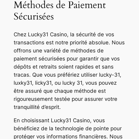
Méthodes de Paiement
Sécurisées
Chez Lucky31 Casino, la sécurité de vos
transactions est notre priorité absolue. Nous
offrons une variété de méthodes de
paiement sécurisées pour garantir que vos
dépôts et retraits soient rapides et sans
tracas. Que vous préfériez utiliser lucky-31,
luxky31, licky31, ou lucky 31, vous pouvez
être assuré que chaque méthode est
rigoureusement testée pour assurer votre
tranquillité d’esprit.
En choisissant Lucky31 Casino, vous
bénéficiez de la technologie de pointe pour
protéger vos informations financières. Nous