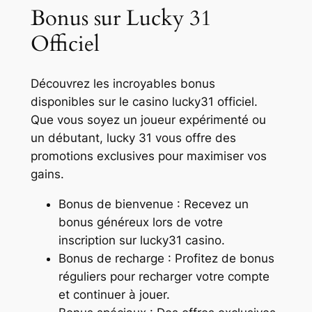
Bonus sur Lucky 31
Officiel
Découvrez les incroyables bonus
disponibles sur le casino lucky31 officiel.
Que vous soyez un joueur expérimenté ou
un débutant, lucky 31 vous offre des
promotions exclusives pour maximiser vos
gains.
Bonus de bienvenue : Recevez un
bonus généreux lors de votre
inscription sur lucky31 casino.
Bonus de recharge : Profitez de bonus
réguliers pour recharger votre compte
et continuer à jouer.