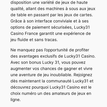
disposition une variété de jeux de haute
qualité, allant des machines à sous aux jeux
de table en passant par les jeux de cartes.
Grâce à son interface conviviale et à ses
options de paiement sécurisées, Lucky31
Casino France garantit une expérience de
jeu fluide et sans tracas.
Ne manquez pas l’opportunité de profiter
des avantages exclusifs de Lucky31 Casino.
Avec son bonus Lucky 31, vous pouvez
augmenter vos chances de gagner et vivre
une aventure de jeu inoubliable. Rejoignez
dès maintenant la communauté Lucky31 et
découvrez pourquoi Lucky31 Casino est le
choix numéro un des amateurs de jeux en
ligne.