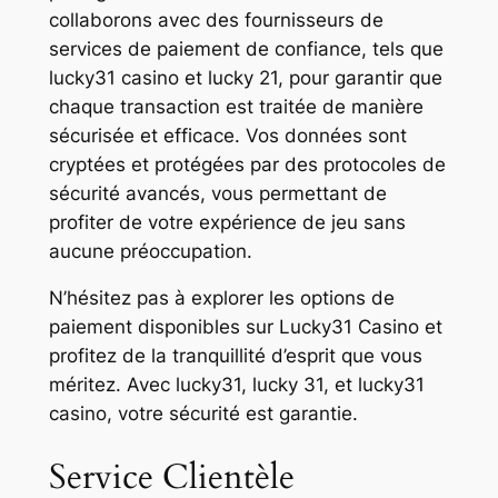
collaborons avec des fournisseurs de
services de paiement de confiance, tels que
lucky31 casino et lucky 21, pour garantir que
chaque transaction est traitée de manière
sécurisée et efficace. Vos données sont
cryptées et protégées par des protocoles de
sécurité avancés, vous permettant de
profiter de votre expérience de jeu sans
aucune préoccupation.
N’hésitez pas à explorer les options de
paiement disponibles sur Lucky31 Casino et
profitez de la tranquillité d’esprit que vous
méritez. Avec lucky31, lucky 31, et lucky31
casino, votre sécurité est garantie.
Service Clientèle