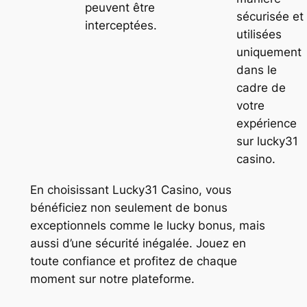
peuvent être
sécurisée et
interceptées.
utilisées
uniquement
dans le
cadre de
votre
expérience
sur lucky31
casino.
En choisissant Lucky31 Casino, vous
bénéficiez non seulement de bonus
exceptionnels comme le lucky bonus, mais
aussi d’une sécurité inégalée. Jouez en
toute confiance et profitez de chaque
moment sur notre plateforme.