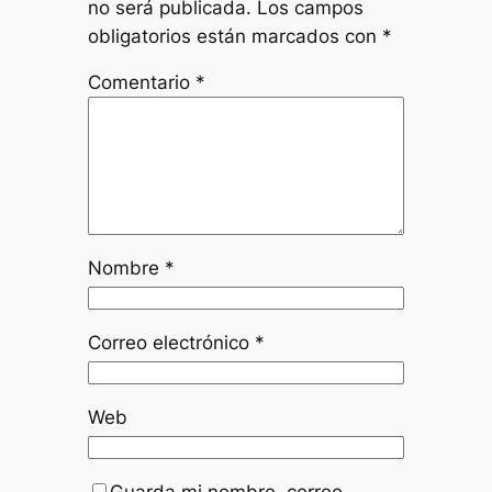
no será publicada.
Los campos
obligatorios están marcados con
*
Comentario
*
Nombre
*
Correo electrónico
*
Web