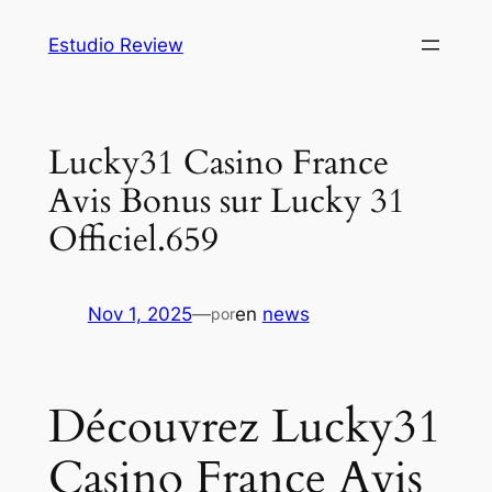
Saltar
Estudio Review
al
contenido
Lucky31 Casino France
Avis Bonus sur Lucky 31
Officiel.659
Nov 1, 2025
—
en
news
por
Découvrez Lucky31
Casino France Avis