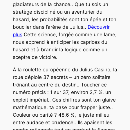
gladiateurs de la chance.. Que tu sois un
stratège discipliné ou un aventurier du
hasard, les probabilités sont ton épée et ton
bouclier dans l’arène de Julius..
Découvrir
plus
Cette science, forgée comme une lame,
nous apprend à anticiper les caprices du
hasard et à brandir la logique comme un
sceptre de victoire.
À la roulette européenne du Julius Casino, la
roue déploie 37 secrets – un zéro solitaire
trônant au centre du destin.. Toucher ce
numéro précis : 1 sur 37, environ 2,7 %, un
exploit impérial.. Ces chiffres sont ton glaive
mathématique, ta base pour frapper juste..
Couleur ou parité ? 48,6 %, le juste milieu
entre audace et prudence.. Ils apaisent les
esprits rationnels tout en gardant la flamme