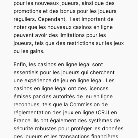
pour les nouveaux joueurs, ainsi que des
promotions et des bonus pour les joueurs
réguliers. Cependant, il est important de
noter que les nouveaux casinos en ligne
peuvent avoir des limitations pour les
joueurs, tels que des restrictions sur les jeux
ou les gains.
Enfin, les casinos en ligne légal sont
essentiels pour les joueurs qui cherchent
une expérience de jeu en ligne légal. Les
casinos en ligne légal ont des licences
émises par des autorités de jeu en ligne
reconnues, tels que la Commission de
réglementation des jeux en ligne (CRJ) en
France. Ils ont également des systèmes de
sécurité robustes pour protéger les données
des joueurs et les transactions financières.