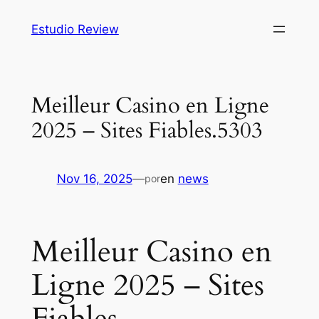
Saltar
Estudio Review
al
contenido
Meilleur Casino en Ligne
2025 – Sites Fiables.5303
Nov 16, 2025
—
en
news
por
Meilleur Casino en
Ligne 2025 – Sites