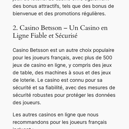
des bonus attractifs, tels que des bonus de
bienvenue et des promotions régulières.
2. Casino Betsson – Un Casino en
Ligne Fiable et Sécurisé
Casino Betsson est un autre choix populaire
pour les joueurs français, avec plus de 500
jeux de casino en ligne, y compris des jeux
de table, des machines à sous et des jeux
de loterie. Le casino est connu pour sa
sécurité et sa fiabilité, avec des mesures de
sécurité robustes pour protéger les données
des joueurs.
Les autres casinos en ligne que nous
recommandons pour les joueurs français