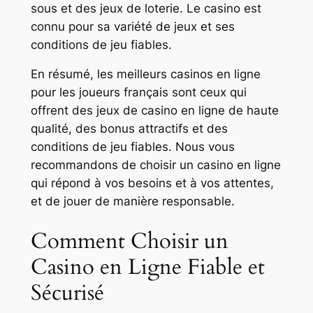
sous et des jeux de loterie. Le casino est
connu pour sa variété de jeux et ses
conditions de jeu fiables.
En résumé, les meilleurs casinos en ligne
pour les joueurs français sont ceux qui
offrent des jeux de casino en ligne de haute
qualité, des bonus attractifs et des
conditions de jeu fiables. Nous vous
recommandons de choisir un casino en ligne
qui répond à vos besoins et à vos attentes,
et de jouer de manière responsable.
Comment Choisir un
Casino en Ligne Fiable et
Sécurisé