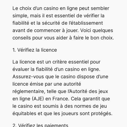
Le choix d’un casino en ligne peut sembler
simple, mais il est essentiel de vérifier la
fiabilité et la sécurité de l’établissement
avant de commencer à jouer. Voici quelques
conseils pour vous aider à faire le bon choix.
1. Vérifiez la licence
La licence est un critère essentiel pour
évaluer la fiabilité d’un casino en ligne.
Assurez-vous que le casino dispose d’une
licence émise par une autorité
réglementaire, telle que l’Autorité des jeux
en ligne (AJE) en France. Cela garantit que
le casino est soumis à des normes de jeu
équitables et que les joueurs sont protégés.
2. Vérifiez les paiements