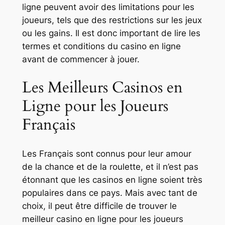
ligne peuvent avoir des limitations pour les
joueurs, tels que des restrictions sur les jeux
ou les gains. Il est donc important de lire les
termes et conditions du casino en ligne
avant de commencer à jouer.
Les Meilleurs Casinos en
Ligne pour les Joueurs
Français
Les Français sont connus pour leur amour
de la chance et de la roulette, et il n’est pas
étonnant que les casinos en ligne soient très
populaires dans ce pays. Mais avec tant de
choix, il peut être difficile de trouver le
meilleur casino en ligne pour les joueurs