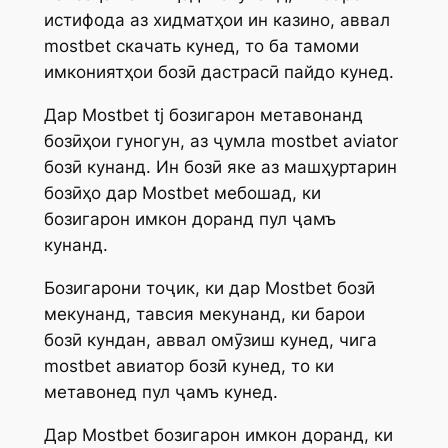
истифода аз хидматҳои ин казино, аввал
mostbet скачать кунед, то ба тамоми
имкониятҳои бозӣ дастрасӣ пайдо кунед.
Дар Mostbet tj бозигарон метавонанд
бозӣҳои гуногун, аз ҷумла mostbet aviator
бозӣ кунанд. Ин бозӣ яке аз машҳуртарин
бозӣҳо дар Mostbet мебошад, ки
бозигарон имкон доранд пул ҷамъ
кунанд.
Бозигарони тоҷик, ки дар Mostbet бозӣ
мекунанд, тавсия мекунанд, ки барои
бозӣ кундан, аввал омӯзиш кунед, чига
mostbet авиатор бозӣ кунед, то ки
метавонед пул ҷамъ кунед.
Дар Mostbet бозигарон имкон доранд, ки