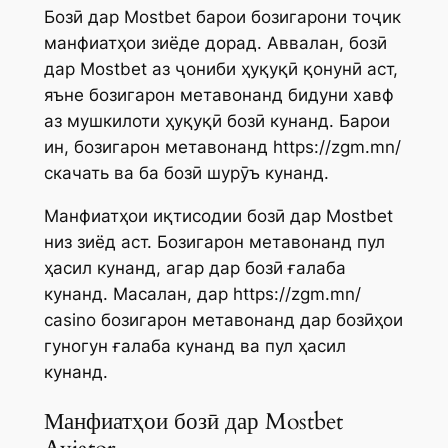
Бозӣ дар Mostbet барои бозигарони тоҷик
манфиатҳои зиёде дорад. Аввалан, бозӣ
дар Mostbet аз ҷониби ҳуқуқӣ қонунӣ аст,
яъне бозигарон метавонанд бидуни хавф
аз мушкилоти ҳуқуқӣ бозӣ кунанд. Барои
ин, бозигарон метавонанд https://zgm.mn/
скачать ва ба бозӣ шурӯъ кунанд.
Манфиатҳои иқтисодии бозӣ дар Mostbet
низ зиёд аст. Бозигарон метавонанд пул
ҳасил кунанд, агар дар бозӣ ғалаба
кунанд. Масалан, дар https://zgm.mn/
casino бозигарон метавонанд дар бозӣҳои
гуногун ғалаба кунанд ва пул ҳасил
кунанд.
Манфиатҳои бозӣ дар Mostbet