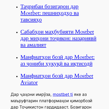
Таҷрибаи бозигарон дар
Mostbet: пешниҳодҳо ва
тавсияҳо
Сабабҳои маҳбубияти Mostbet
дар миҳони тоҷикон: назариявӣ
ва амалият
Манфиатҳои бозӣ дар Mostbet:
аз ҷониби ҳуқуқӣ ва иқтисодӣ
Манфиатҳои бозӣ дар Mostbet
Aviator
Дар ҷаҳони имрӯза,
mostbet tj
яке аз
маъруфтарин платформаҳои қиморбозӣ
дар Тоҷикистон гардидааст. Бозигарон