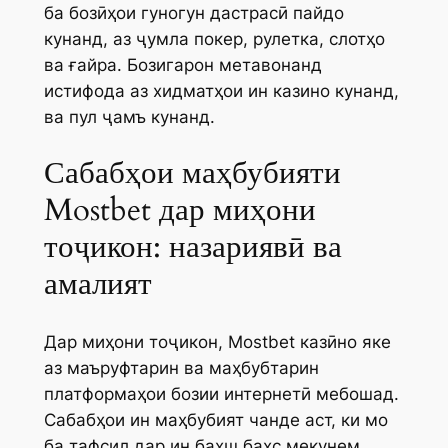
ба бозӣҳои гуногун дастрасӣ пайдо
кунанд, аз ҷумла покер, рулетка, слотҳо
ва ғайра. Бозигарон метавонанд
истифода аз хидматҳои ин казино кунанд,
ва пул ҷамъ кунанд.
Сабабҳои маҳбубияти
Mostbet дар миҳони
тоҷикон: назариявӣ ва
амалият
Дар миҳони тоҷикон, Mostbet казӣно яке
аз маъруфтарин ва маҳбубтарин
платформаҳои бозии интернетӣ мебошад.
Сабабҳои ин маҳбубият чанде аст, ки мо
ба тафсил дар ин бахш баҳс мекунем.