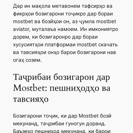
Дар ин мақола метавонем тафсирҳо ва
фикрҳои бозигарони тоҷикро дар бораи
mostbet ва бозӣҳои он, аз ҷумла mostbet
aviator, муталаъа намоем. Ин имкониятро
дорем, ки бозигаронро дар бораи
хусусиятҳои платформаи mostbet скачать
ва тавсияҳои онҳо барои бозигарони нав
огаҳ созем.
Таҷрибаи бозигарон дар
Mostbet: пешниҳодҳо ва
тавсияҳо
Бозигарони тоҷик, ки дар Mostbet бозӣ
мекунанд, таҷрибаи гуногун доранд.
Баъзеҳо пешниҳод мекунанд, ки барои