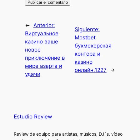
←
Anterior:
Siguiente:
Виртуальное
Mostbet
казино ваше
букмекерская
новое
контора и
приключение в
казино
мире азарта и
онлайн.1227
→
удачи
Estudio Review
Review de equipo para artistas, músicos, DJ´s, vídeo