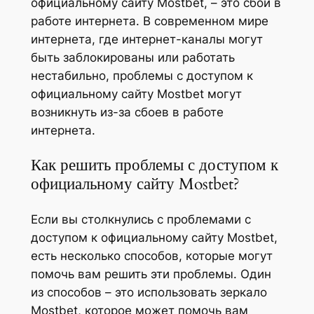
официальному сайту Mostbet, – это сбои в
работе интернета. В современном мире
интернета, где интернет-каналы могут
быть заблокированы или работать
нестабильно, проблемы с доступом к
официальному сайту Mostbet могут
возникнуть из-за сбоев в работе
интернета.
Как решить проблемы с доступом к
официальному сайту Mostbet?
Если вы столкнулись с проблемами с
доступом к официальному сайту Mostbet,
есть несколько способов, которые могут
помочь вам решить эти проблемы. Один
из способов – это использовать зеркало
Mostbet, которое может помочь вам