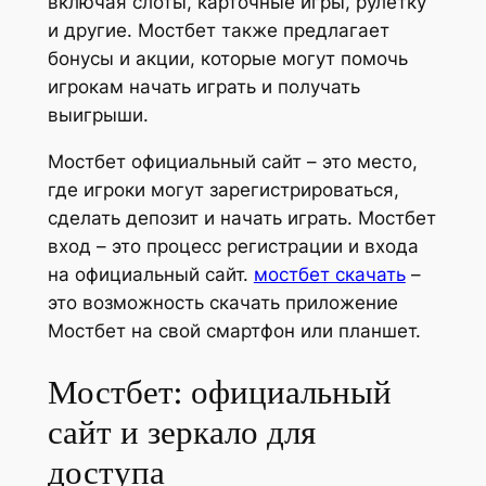
включая слоты, карточные игры, рулетку
и другие. Мостбет также предлагает
бонусы и акции, которые могут помочь
игрокам начать играть и получать
выигрыши.
Мостбет официальный сайт – это место,
где игроки могут зарегистрироваться,
сделать депозит и начать играть. Мостбет
вход – это процесс регистрации и входа
на официальный сайт.
мостбет скачать
–
это возможность скачать приложение
Мостбет на свой смартфон или планшет.
Мостбет: официальный
сайт и зеркало для
доступа