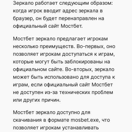
Зеркало работает следующим образом:
когда игрок вводит адрес зеркала в
браузер, он будет перенаправлен на
официальный сайт Мостбет.
Мостбет зеркало предлагает игрокам
несколько преимуществ. Во-первых, оно
позволяет игрокам доступаться к играм,
которые могут быть заблокированы на
официальном сайте. Во-вторых, зеркало
может быть использовано для доступа к
играм, если официальный сайт Мостбет
не доступен из-за технических проблем
или других причин.
Мостбет зеркало доступно для
скачивания в формате mosbet.exe, что
позволяет игрокам устанавливать