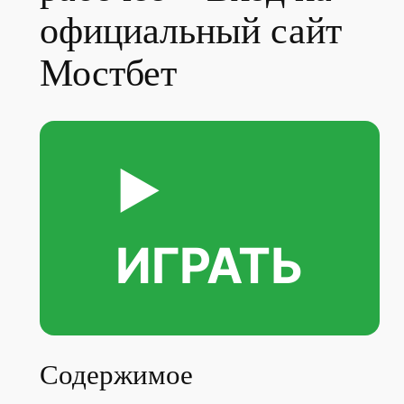
официальный сайт
Мостбет
▶️
ИГРАТЬ
Содержимое