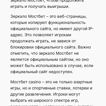
зеркало Мостбет, чтобы продолжить
играть и получать выигрыши.
Зеркало Мостбет – это веб-страницы,
которые копируют функциональность
официального сайта, но имеют другой IP-
адрес. Это позволяет игрокам
продолжать играть, не завися от
блокировки официального сайта. Важно
отметить, что зеркало Мостбет не
является официальным сайтом, но оно
может быть использовано в случае, если
официальный сайт недоступен.
Мостбет casino – это не только азартные
игры, но и спортивные ставки, лотереи и
другие развлечения. Игроки могут
выбрать из широкого спектра игр,