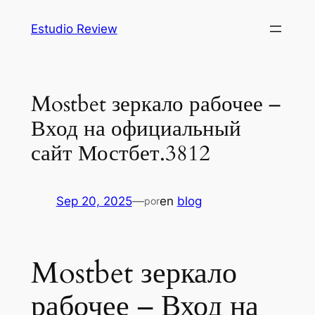
Saltar
Estudio Review
al
contenido
Mostbet зеркало рабочее –
Вход на официальный
сайт Мостбет.3812
Sep 20, 2025
—
en
blog
por
Mostbet зеркало
рабочее – Вход на