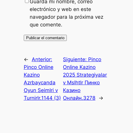
Guarda mi nombre, correo
electrónico y web en este
navegador para la próxima vez
que comente.
←
Anterior:
Siguiente:
Pinco
Pinco Online
Online Kazino
Kazino
2025 Strategiyalar
Azrbaycanda
v Mslhtlr Пинко
Oyun Seimlri v
Казино
Turnirlr.1144 (3)
Онлайн.3278
→