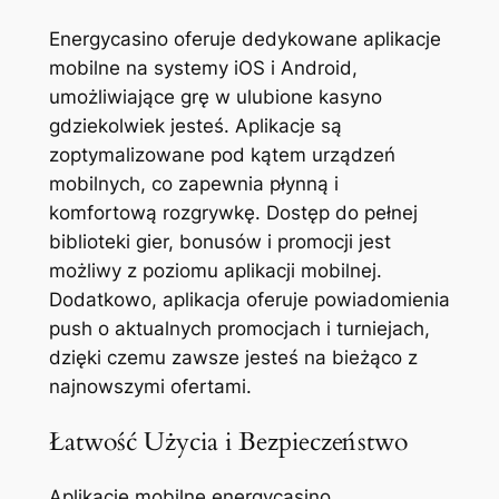
Energycasino oferuje dedykowane aplikacje
mobilne na systemy iOS i Android,
umożliwiające grę w ulubione kasyno
gdziekolwiek jesteś. Aplikacje są
zoptymalizowane pod kątem urządzeń
mobilnych, co zapewnia płynną i
komfortową rozgrywkę. Dostęp do pełnej
biblioteki gier, bonusów i promocji jest
możliwy z poziomu aplikacji mobilnej.
Dodatkowo, aplikacja oferuje powiadomienia
push o aktualnych promocjach i turniejach,
dzięki czemu zawsze jesteś na bieżąco z
najnowszymi ofertami.
Łatwość Użycia i Bezpieczeństwo
Aplikacje mobilne energycasino