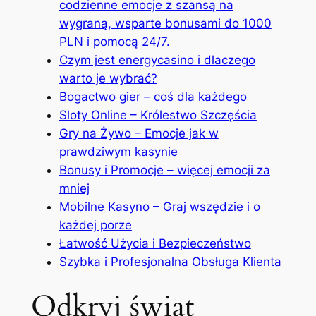
codzienne emocje z szansą na
wygraną, wsparte bonusami do 1000
PLN i pomocą 24/7.
Czym jest energycasino i dlaczego
warto je wybrać?
Bogactwo gier – coś dla każdego
Sloty Online – Królestwo Szczęścia
Gry na Żywo – Emocje jak w
prawdziwym kasynie
Bonusy i Promocje – więcej emocji za
mniej
Mobilne Kasyno – Graj wszędzie i o
każdej porze
Łatwość Użycia i Bezpieczeństwo
Szybka i Profesjonalna Obsługa Klienta
Odkryj świat