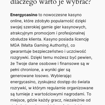
dlaczego warto je wybrać?
Energycasino
to nowoczesne kasyno
online, które zdobyło popularność dzięki
swojej szerokiej gamie gier kasynowych,
atrakcyjnym promocjom i profesjonalnej
obsłudze klienta. Kasyno posiada licencję
MGA (Malta Gaming Authority), co
gwarantuje bezpieczeństwo i uczciwość
rozgrywki. Dzięki temu możesz być pewien,
że Twoje dane osobowe i finansowe są w
pełni chronione, a wyniki gier są
generowane losowo. Wybierając
energycasino, zyskujesz dostęp do świata
rozrywki, w którym regularnie organizowane
są turnieje z wartościowymi nagrodami. To
miejsce, gdzie każdy gracz, niezależnie od