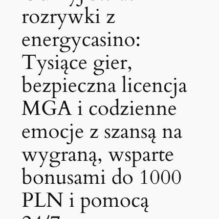
rozrywki z
energycasino:
Tysiące gier,
bezpieczna licencja
MGA i codzienne
emocje z szansą na
wygraną, wsparte
bonusami do 1000
PLN i pomocą