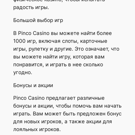
радость игры.
Большой выбор игр
В Pinco Casino вы можете найти более
1000 игр, включая слоты, карточные
игры, рулетку и другие. Это означает, что
вы можете найти игру, которая вам
понравится, и играть в нее сколько
угодно.
Бонусы и акции
Pinco Casino предлагает различные
бонусы и акции, чтобы помочь вам начать
играть. Вам может быть предложен бонус
для новых игроков, а также акции для
лояльных игроков.