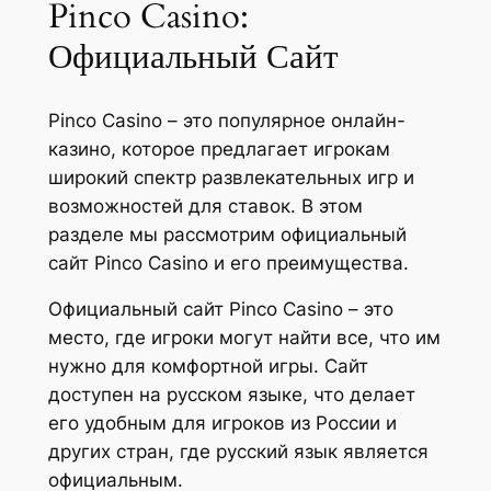
Pinco Casino:
Официальный Сайт
Pinco Casino – это популярное онлайн-
казино, которое предлагает игрокам
широкий спектр развлекательных игр и
возможностей для ставок. В этом
разделе мы рассмотрим официальный
сайт Pinco Casino и его преимущества.
Официальный сайт Pinco Casino – это
место, где игроки могут найти все, что им
нужно для комфортной игры. Сайт
доступен на русском языке, что делает
его удобным для игроков из России и
других стран, где русский язык является
официальным.