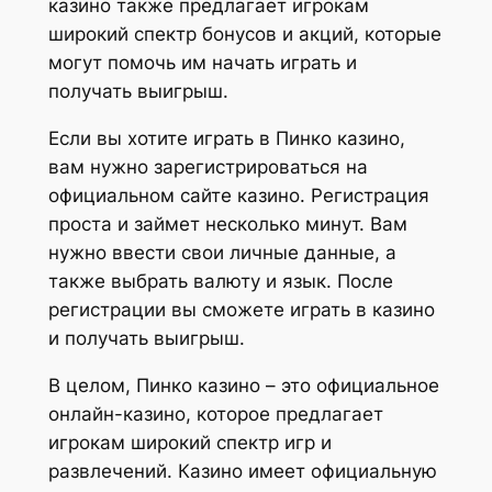
казино также предлагает игрокам
широкий спектр бонусов и акций, которые
могут помочь им начать играть и
получать выигрыш.
Если вы хотите играть в Пинко казино,
вам нужно зарегистрироваться на
официальном сайте казино. Регистрация
проста и займет несколько минут. Вам
нужно ввести свои личные данные, а
также выбрать валюту и язык. После
регистрации вы сможете играть в казино
и получать выигрыш.
В целом, Пинко казино – это официальное
онлайн-казино, которое предлагает
игрокам широкий спектр игр и
развлечений. Казино имеет официальную