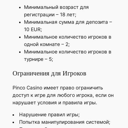
Минимальный возраст для
регистрации – 18 лет;
Минимальная сумма для депозита –
10 EUR;
Минимальное количество игроков в
одной комнате – 2;
Минимальное количество игроков в
турнире – 5;
Ограничения для Игроков
Pinco Casino имеет право ограничить
доступ к игре для любого игрока, если он
нарушает условия и правила игры.
Нарушение правил игры;
Попытка манипулирования системой;