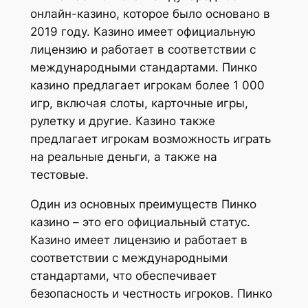
онлайн-казино, которое было основано в
2019 году. Казино имеет официальную
лицензию и работает в соответствии с
международными стандартами. Пинко
казино предлагает игрокам более 1 000
игр, включая слоты, карточные игры,
рулетку и другие. Казино также
предлагает игрокам возможность играть
на реальные деньги, а также на
тестовые.
Один из основных преимуществ Пинко
казино – это его официальный статус.
Казино имеет лицензию и работает в
соответствии с международными
стандартами, что обеспечивает
безопасность и честность игроков. Пинко