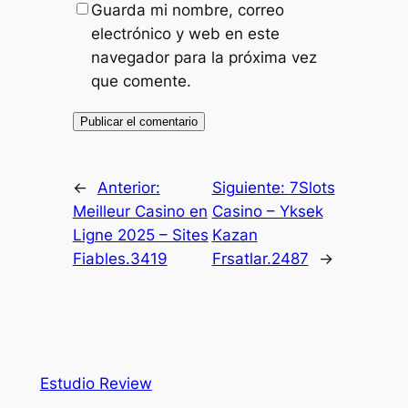
Guarda mi nombre, correo
electrónico y web en este
navegador para la próxima vez
que comente.
←
Anterior:
Siguiente:
7Slots
Meilleur Casino en
Casino – Yksek
Ligne 2025 – Sites
Kazan
Fiables.3419
Frsatlar.2487
→
Estudio Review