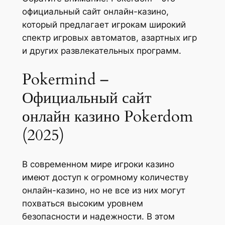
официальный сайт онлайн-казино,
который предлагает игрокам широкий
спектр игровых автоматов, азартных игр
и других развлекательных программ.
Pokermind –
Официальный сайт
онлайн казино Pokerdom
(2025)
В современном мире игроки казино
имеют доступ к огромному количеству
онлайн-казино, но не все из них могут
похваться высоким уровнем
безопасности и надежности. В этом