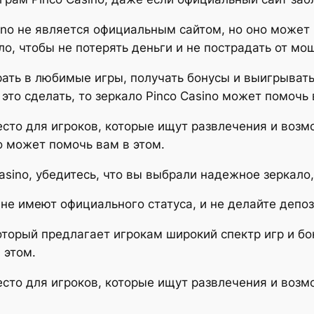
sino не является официальным сайтом, но оно может
о, чтобы не потерять деньги и не пострадать от мо
грать в любимые игры, получать бонусы и выигрывать
ак это сделать, то зеркало Pinco Casino может помочь
место для игроков, которые ищут развлечения и воз
ло может помочь вам в этом.
asino, убедитесь, что вы выбрали надежное зеркало
 не имеют официального статуса, и не делайте депоз
который предлагает игрокам широкий спектр игр и бон
 этом.
место для игроков, которые ищут развлечения и воз