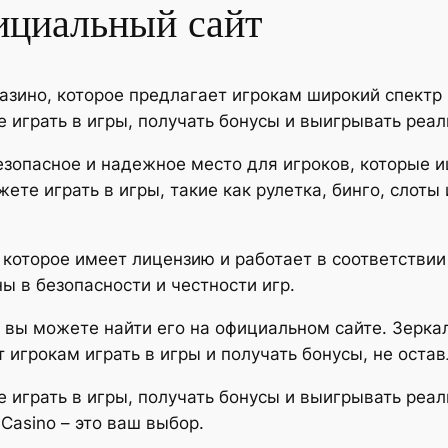
ициальный сайт
-казино, которое предлагает игрокам широкий спектр
те играть в игры, получать бонусы и выигрывать реа
безопасное и надежное место для игроков, которые 
ете играть в игры, такие как рулетка, бинго, слоты 
о, которое имеет лицензию и работает в соответств
ны в безопасности и честности игр.
о вы можете найти его на официальном сайте. Зеркал
 игрокам играть в игры и получать бонусы, не оста
те играть в игры, получать бонусы и выигрывать реа
 Casino – это ваш выбор.