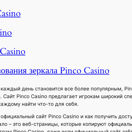
asino
ino
 Casino
ования зеркала Pinco Casino
 каждый день становится все более популярным, Pin
 Сайт Pinco Casino предлагает игрокам широкий спе
 каждому найти что-то для себя.
 официальный сайт Pinco Casino и как получить досту
ало – это веб-страницы, которые копируют официаль
играм Pinco Casino, даже если официальный сайт заб