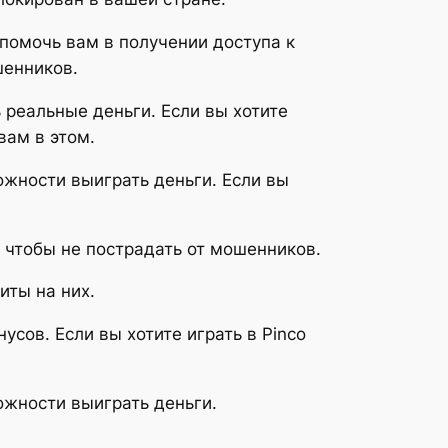
 помочь вам в получении доступа к
шенников.
 реальные деньги. Если вы хотите
 вам в этом.
можности выиграть деньги. Если вы
, чтобы не пострадать от мошенников.
иты на них.
усов. Если вы хотите играть в Pinco
можности выиграть деньги.