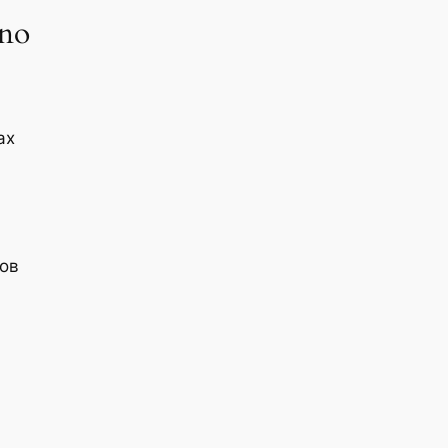
ino
ах
ков