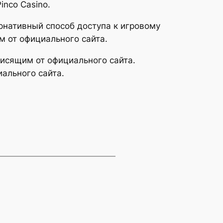
inco Casino.
ернативный способ доступа к игровому
м от официального сайта.
ависящим от официального сайта.
иального сайта.