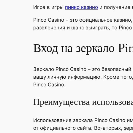
Игра в игры
пинко казино
и получение
Pinco Casino – это официальное казино
развлечения и шанс выиграть, то Pinco
Вход на зеркало Pi
Зеркало Pinco Casino – это безопасны
вашу личную информацию. Кроме того, 
Pinco Casino.
Преимущества использова
Использование зеркала Pinco Casino и
от официального сайта. Во-вторых, зер