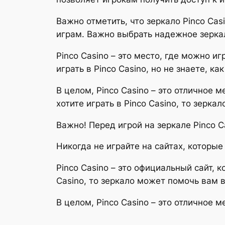
Важно отметить, что зеркало Pinco Ca
играм. Важно выбрать надежное зеркал
Pinco Casino – это место, где можно и
играть в Pinco Casino, но не знаете, к
В целом, Pinco Casino – это отличное 
хотите играть в Pinco Casino, то зерка
Важно! Перед игрой на зеркале Pinco C
Никогда не играйте на сайтах, которые
Pinco Casino – это официальный сайт, 
Casino, то зеркало может помочь вам в
В целом, Pinco Casino – это отличное 