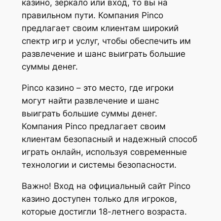
казино, зеркало или вход, то вы на
правильном пути. Компания Pinco
предлагает своим клиентам широкий
спектр игр и услуг, чтобы обеспечить им
развлечение и шанс выиграть большие
суммы денег.
Pinco казино – это место, где игроки
могут найти развлечение и шанс
выиграть большие суммы денег.
Компания Pinco предлагает своим
клиентам безопасный и надежный способ
играть онлайн, используя современные
технологии и системы безопасности.
Важно! Вход на официальный сайт Pinco
казино доступен только для игроков,
которые достигли 18-летнего возраста.