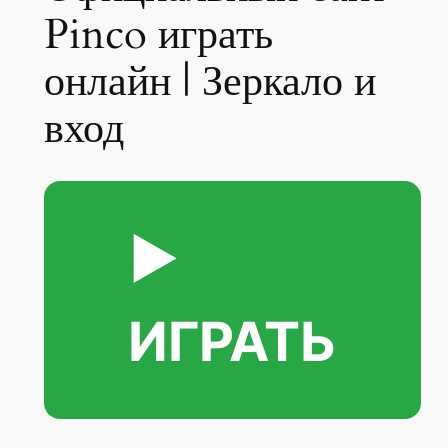
Pinco играть
онлайн | Зеркало и
вход
▶️
ИГРАТЬ