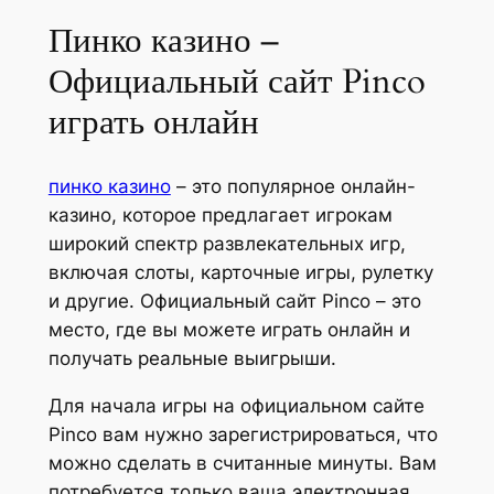
Пинко казино –
Официальный сайт Pinco
играть онлайн
пинко казино
– это популярное онлайн-
казино, которое предлагает игрокам
широкий спектр развлекательных игр,
включая слоты, карточные игры, рулетку
и другие. Официальный сайт Pinco – это
место, где вы можете играть онлайн и
получать реальные выигрыши.
Для начала игры на официальном сайте
Pinco вам нужно зарегистрироваться, что
можно сделать в считанные минуты. Вам
потребуется только ваша электронная