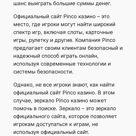
шанс выиграть большие суммы денег.
Официальный сайт Pinco казино – это
место, где игроки могут найти широкий
спектр игр, включая слоты, карточные
игры, рулетку и другие. Компания Pinco
предлагает своим клиентам безопасный и
надежный способ играть онлайн,
используя современные технологии и
системы безопасности.
Однако, не все игроки знают, как найти
официальный сайт Pinco казино. В этом
случае, зеркало Pinco казино может
помочь в поиске. Зеркало – это зеркало
официального сайта, которое позволяет
игрокам доступаться к играм, не
используя официальный сайт.