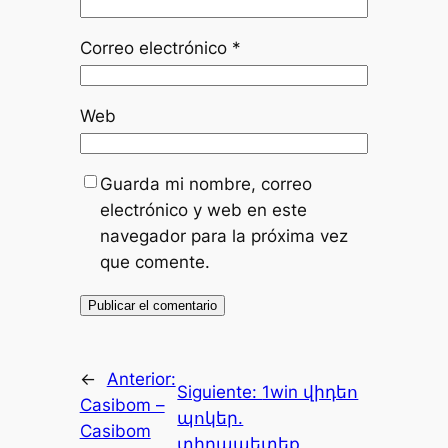
Correo electrónico
*
Web
Guarda mi nombre, correo
electrónico y web en este
navegador para la próxima vez
que comente.
←
Anterior:
Siguiente:
1win վիդեո
Casibom –
պոկեր.
Casibom
տիրապետեք