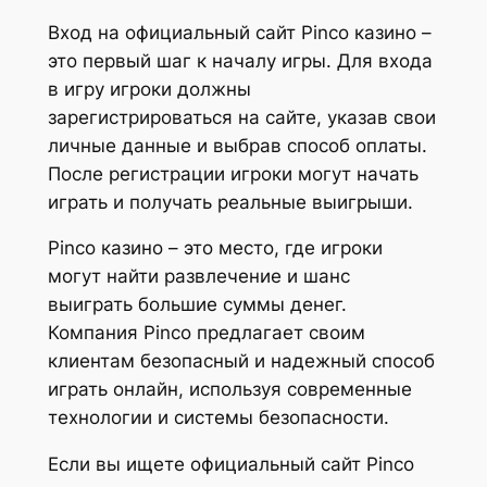
Вход на официальный сайт Pinco казино –
это первый шаг к началу игры. Для входа
в игру игроки должны
зарегистрироваться на сайте, указав свои
личные данные и выбрав способ оплаты.
После регистрации игроки могут начать
играть и получать реальные выигрыши.
Pinco казино – это место, где игроки
могут найти развлечение и шанс
выиграть большие суммы денег.
Компания Pinco предлагает своим
клиентам безопасный и надежный способ
играть онлайн, используя современные
технологии и системы безопасности.
Если вы ищете официальный сайт Pinco