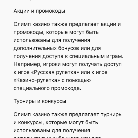
Акции и промокоды
Олимп казино также предлагает акции и
промокоды, которые могут быть
использованы для получения
дополнительных бонусов или для
получения доступа к специальным играм.
Например, игроки могут получать доступ
к игре «Русская рулетка» или к игре
«Казино-рулетка» с помощью
специального промокода.
Турниры и конкурсы
Олимп казино также предлагает турниры
и конкурсы, которые могут быть
использованы для получения