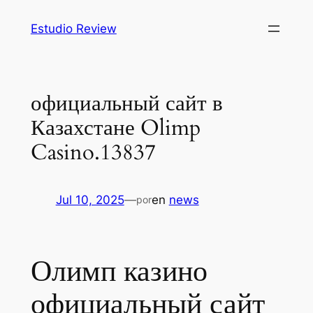
Saltar
Estudio Review
al
contenido
официальный сайт в
Казахстане Olimp
Casino.13837
Jul 10, 2025
—
en
news
por
Олимп казино
официальный сайт