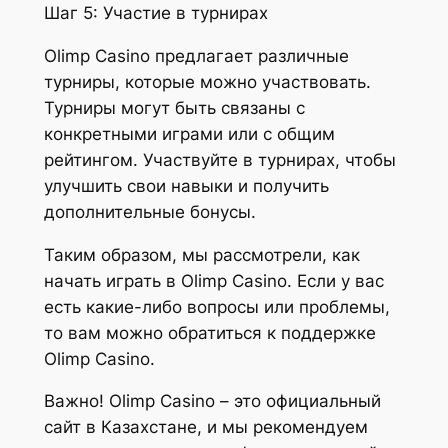
Шаг 5: Участие в турнирах
Olimp Casino предлагает различные
турниры, которые можно участвовать.
Турниры могут быть связаны с
конкретными играми или с общим
рейтингом. Участвуйте в турнирах, чтобы
улучшить свои навыки и получить
дополнительные бонусы.
Таким образом, мы рассмотрели, как
начать играть в Olimp Casino. Если у вас
есть какие-либо вопросы или проблемы,
то вам можно обратиться к поддержке
Olimp Casino.
Важно! Olimp Casino – это официальный
сайт в Казахстане, и мы рекомендуем