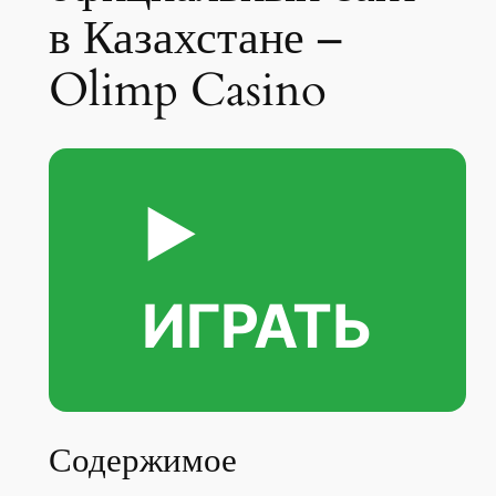
в Казахстане –
Olimp Casino
▶️
ИГРАТЬ
Содержимое