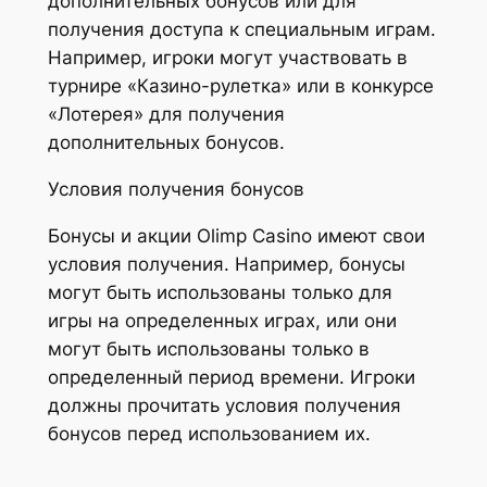
дополнительных бонусов или для
получения доступа к специальным играм.
Например, игроки могут участвовать в
турнире «Казино-рулетка» или в конкурсе
«Лотерея» для получения
дополнительных бонусов.
Условия получения бонусов
Бонусы и акции Olimp Casino имеют свои
условия получения. Например, бонусы
могут быть использованы только для
игры на определенных играх, или они
могут быть использованы только в
определенный период времени. Игроки
должны прочитать условия получения
бонусов перед использованием их.