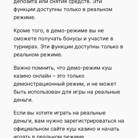
депозита или снятия средств. Эти
функции доступны только в реальном
режиме.
Кроме того, в демо-режиме вы не
сможете получать бонусы и участие в
турнирах. Эти функции доступны только в
реальном режиме.
Важно помнить, что демо-режим куш
казино онлайн – это только
демонстрационный режим, и не может
быть использован для игры на реальные
деньги.
Если вы хотите играть на реальные
деньги, вам нужно зарегистрироваться на
официальном сайте куш казино и начать
играть в реальном режиме.