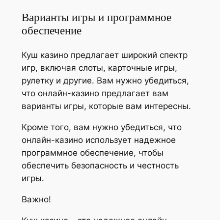
Варианты игры и программное
обеспечение
Куш казино предлагает широкий спектр
игр, включая слоты, карточные игры,
рулетку и другие. Вам нужно убедиться,
что онлайн-казино предлагает вам
варианты игры, которые вам интересны.
Кроме того, вам нужно убедиться, что
онлайн-казино использует надежное
программное обеспечение, чтобы
обеспечить безопасность и честность
игры.
Важно!