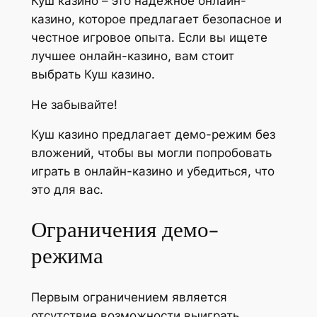
Куш казино – это надежное онлайн-
казино, которое предлагает безопасное и
честное игровое опыта. Если вы ищете
лучшее онлайн-казино, вам стоит
выбрать Куш казино.
Не забывайте!
Куш казино предлагает демо-режим без
вложений, чтобы вы могли попробовать
играть в онлайн-казино и убедиться, что
это для вас.
Ограничения демо-
режима
Первым ограничением является
отсутствие возможности выиграть