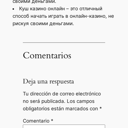
своими деньгами.
Куш казино онлайн – это отличный
способ начать играть в онлайн-казино, не
рискуя своими деньгами.
Comentarios
Deja una respuesta
Tu dirección de correo electrónico
no será publicada.
Los campos
obligatorios están marcados con
*
Comentario
*