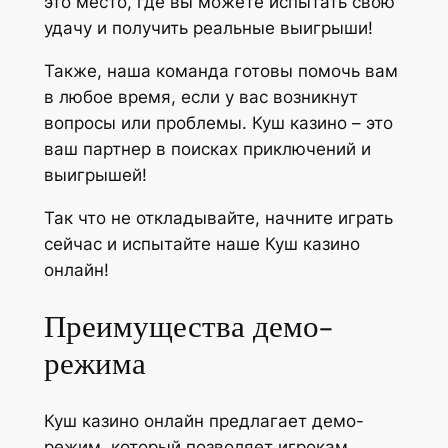
это место, где вы можете испытать свою
удачу и получить реальные выигрыши!
Также, наша команда готовы помочь вам
в любое время, если у вас возникнут
вопросы или проблемы. Куш казино – это
ваш партнер в поисках приключений и
выигрышей!
Так что не откладывайте, начните играть
сейчас и испытайте наше Куш казино
онлайн!
Преимущества демо-
режима
Куш казино онлайн предлагает демо-
режим, который позволяет игрокам