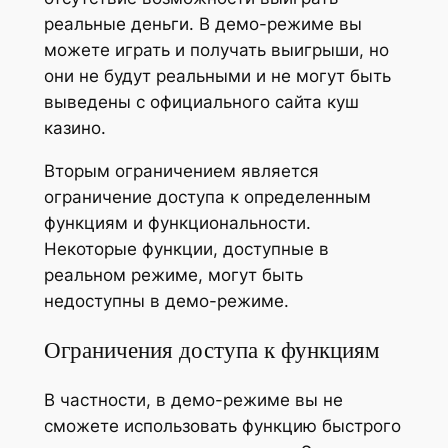
реальные деньги. В демо-режиме вы
можете играть и получать выигрыши, но
они не будут реальными и не могут быть
выведены с официального сайта куш
казино.
Вторым ограничением является
ограничение доступа к определенным
функциям и функциональности.
Некоторые функции, доступные в
реальном режиме, могут быть
недоступны в демо-режиме.
Ограничения доступа к функциям
В частности, в демо-режиме вы не
сможете использовать функцию быстрого