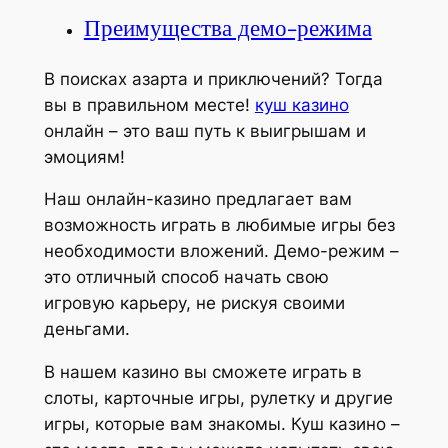
Преимущества демо-режима
В поисках азарта и приключений? Тогда
вы в правильном месте!
куш казино
онлайн – это ваш путь к выигрышам и
эмоциям!
Наш онлайн-казино предлагает вам
возможность играть в любимые игры без
необходимости вложений. Демо-режим –
это отличный способ начать свою
игровую карьеру, не рискуя своими
деньгами.
В нашем казино вы сможете играть в
слоты, карточные игры, рулетку и другие
игры, которые вам знакомы. Куш казино –