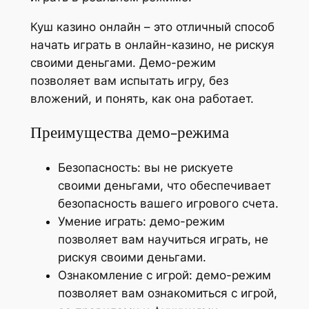
Куш казино онлайн – это отличный способ
начать играть в онлайн-казино, не рискуя
своими деньгами. Демо-режим
позволяет вам испытать игру, без
вложений, и понять, как она работает.
Преимущества демо-режима
Безопасность: вы не рискуете
своими деньгами, что обеспечивает
безопасность вашего игрового счета.
Умение играть: демо-режим
позволяет вам научиться играть, не
рискуя своими деньгами.
Ознакомление с игрой: демо-режим
позволяет вам ознакомиться с игрой,