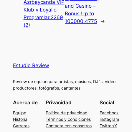
Azrbaycanda VIP
and Casino –
Klub v Loyallq
Bonus Up to
Proqramlar.2269
100000.4775
→
(2)
Estudio Review
Review de equipo para artistas, músicos, DJ´s, vídeo
productores, fotógrafos, cantantes.
Acerca de
Privacidad
Social
Equipo
Política de privacidad
Facebook
Historia
Términos y condiciones
Instagram
Carreras
Contacta con consotros
Twitter/X