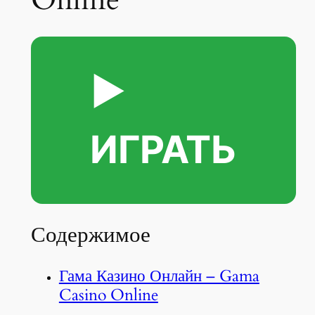
Online
▶️
ИГРАТЬ
Содержимое
Гама Казино Онлайн – Gama
Casino Online