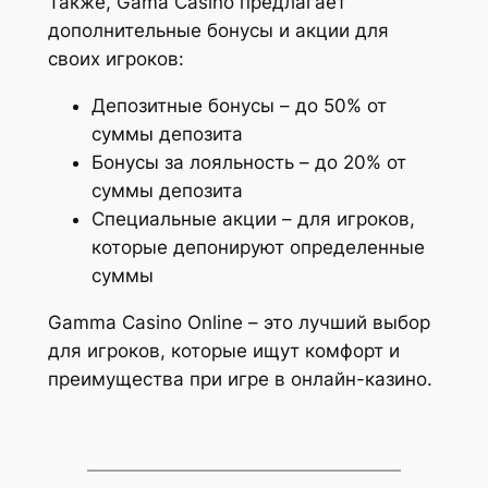
Также, Gama Casino предлагает
дополнительные бонусы и акции для
своих игроков:
Депозитные бонусы – до 50% от
суммы депозита
Бонусы за лояльность – до 20% от
суммы депозита
Специальные акции – для игроков,
которые депонируют определенные
суммы
Gamma Casino Online – это лучший выбор
для игроков, которые ищут комфорт и
преимущества при игре в онлайн-казино.