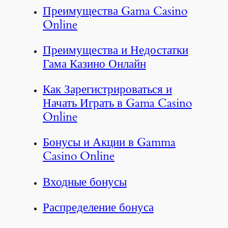
Преимущества Gama Casino
Online
Преимущества и Недостатки
Гама Казино Онлайн
Как Зарегистрироваться и
Начать Играть в Gama Casino
Online
Бонусы и Акции в Gamma
Casino Online
Входные бонусы
Распределение бонуса