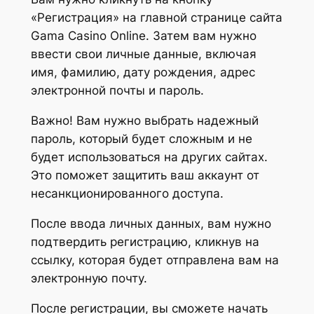
«Регистрация» на главной странице сайта
Gama Casino Online. Затем вам нужно
ввести свои личные данные, включая
имя, фамилию, дату рождения, адрес
электронной почты и пароль.
Важно! Вам нужно выбрать надежный
пароль, который будет сложным и не
будет использоваться на других сайтах.
Это поможет защитить ваш аккаунт от
несанкционированного доступа.
После ввода личных данных, вам нужно
подтвердить регистрацию, кликнув на
ссылку, которая будет отправлена вам на
электронную почту.
После регистрации, вы сможете начать