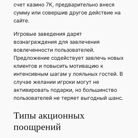
счет казино 7К, предварительно внеся
сумму или совершив другое действие на
сайте.
Игровые заведения дарят
вознаграждения для завлечения
вовлеченности пользователей.
Предложение содействует завлечь новых
клиентов и повысить мотивацию к
интенсивным шагам у лояльных гостей. В
случае желании игроки могут не
активировать подарки, но большинство
пользователей не теряет выгодный шанс.
Типы акционных
поощрений