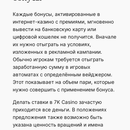
Каждые бонусы, активированные в
интернет-казино с премиями, мгновенно
вывести на банковскую карту или
цифровой кошелек не получится. Вначале
их нужно отыграть на условиях,
изложенных в рекламной кампании.
Обычно игрокам требуется отыграть
заработанную сумму в игровых
автоматах с определённым вейджером.
Этот показывает на объем пари, которые
нужно совершить с применением бонуса.
Делать ставки в 7K Casino зачастую
приходится все деньги. В положениях
предложения также возможно быть
указана ценность вращений и имена