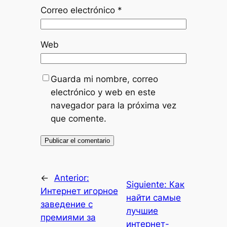
Correo electrónico
*
Web
Guarda mi nombre, correo
electrónico y web en este
navegador para la próxima vez
que comente.
←
Anterior:
Siguiente:
Как
Интернет игорное
найти самые
заведение с
лучшие
премиями за
интернет-