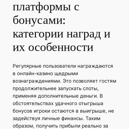
платформы с
бонусами:
категории наград и
их особенности
Регулярные пользователи награждаются
в онлайн-казино щедрыми
вознаграждениями. Это позволяет гостям
продолжительнее запускать слоты,
применяя дополнительные деньги. В
обстоятельствах удачного отыгрыша
бонусов игроки остаются в выигрыше, не
задействуя личные финансы. Таким
образом, получить прибыли реально за