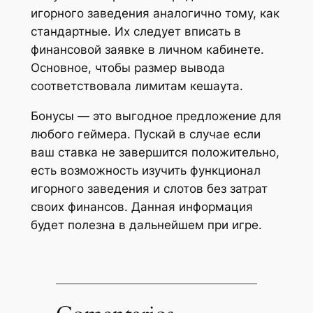
игорного заведения аналогично тому, как
стандартные. Их следует вписать в
финансовой заявке в личном кабинете.
Основное, чтобы размер вывода
соответствовала лимитам кешаутa.
Бонусы — это выгодное предложение для
любого геймера. Пускай в случае если
ваш ставка не завершится положительно,
есть возможность изучить функционал
игорного заведения и слотов без затрат
своих финансов. Данная информация
будет полезна в дальнейшем при игре.