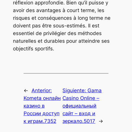
réflexion approfondie. Bien qu’il puisse y
avoir des avantages à court terme, les
risques et conséquences à long terme ne
doivent pas être sous-estimés. Il est
essentiel de privilégier des méthodes
naturelles et durables pour atteindre ses
objectifs sportifs.
←
Anterior:
Siguiente:
Gama
Kometa онлайн
Casino Online –
казино в
официальный
России доступ
сайт – вход и
к играм.7352
зеркало.5017
→