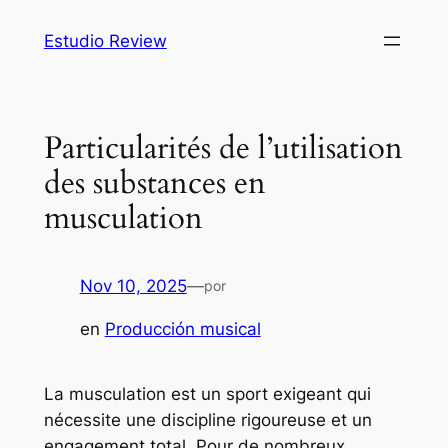
Saltar
Estudio Review
al
contenido
Particularités de l’utilisation
des substances en
musculation
Nov 10, 2025
—
por
en
Producción musical
La musculation est un sport exigeant qui
nécessite une discipline rigoureuse et un
engagement total. Pour de nombreux