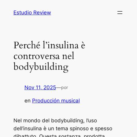
Saltar
Estudio Review
al
contenido
Perché l’insulina è
controversa nel
bodybuilding
Nov 11, 2025
—
por
en
Producción musical
Nel mondo del bodybuilding, l’uso
dell’insulina è un tema spinoso e spesso
dibattuto. Questa sostanza, prodotta