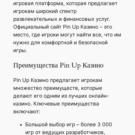
игровая платформа, которая предлагает
игрокам широкий спектр
развлекательных и финансовых услуг.
Официальный сайт Pin Up Казино – это
место, где игроки могут найти все, что им
нужно для комфортной и безопасной
игры.
Преимущества Pin Up Казино
Pin Up Казино предлагает игрокам
множество преимуществ, которые
делают его одним из лучших онлайн-
казино. Ключевые преимущества
включают:
Большой выбор игр – более 3 000
игр от ведущих разработчиков,