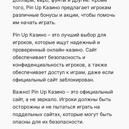
того, Pin Up Казино предлагает игрокам
различные бонусы и акции, чтобы помочь
им начать играть.
Pin Up Казино – это лучший выбор для
игроков, которые ищут надежный и
проверенный онлайн-казино. Сайт
обеспечивает безопасность и
конфиденциальность игроков, а также
обеспечивает доступ к играм, даже если
официальный сайт заблокирован.
Важно! Pin Up Казино – это официальный
сайт, а не зеркало. Игроки должны быть
осторожны и не пытаться играть на
поддельных сайтах, которые могут быть
опасны для их безопасности.