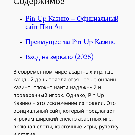
Содержимое
Pin Up Казино – Официальный
сайт Пин Ап
Преимущества Pin Up Казино
Вход на зеркало (2025)
В современном мире азартных игр, где
каждый день появляются новые онлайн-
казино, сложно найти надежный и
проверенный игрок. Однако, Pin Up
Казино – это исключение из правил. Это
официальный сайт, который предлагает
игрокам широкий спектр азартных игр,
включая слоты, карточные игры, рулетку
и другие.