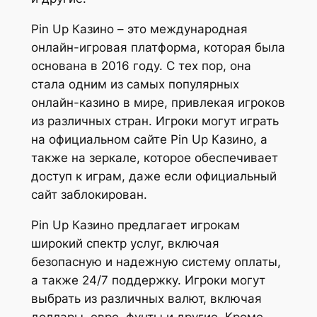
Pin Up Казино – это международная
онлайн-игровая платформа, которая была
основана в 2016 году. С тех пор, она
стала одним из самых популярных
онлайн-казино в мире, привлекая игроков
из различных стран. Игроки могут играть
на официальном сайте Pin Up Казино, а
также на зеркале, которое обеспечивает
доступ к играм, даже если официальный
сайт заблокирован.
Pin Up Казино предлагает игрокам
широкий спектр услуг, включая
безопасную и надежную систему оплаты,
а также 24/7 поддержку. Игроки могут
выбрать из различных валют, включая
доллары, евро, фунты и другие. Кроме