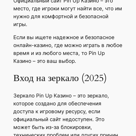
Официальный сайт Pin Up Казино – это
место, где игроки могут найти все, что им
нужно для комфортной и безопасной
игры.
Если вы ищете надежное и безопасное
онлайн-казино, где можно играть в любое
время и из любого места, то Pin Up
Казино – это ваш выбор.
Вход на зеркало (2025)
Зеркало Pin Up Казино – это зеркало,
которое создано для обеспечения
доступа к игровому ресурсу, если
официальный сайт недоступен. Это
может быть из-за блокировки,
технических проблем или других причин.