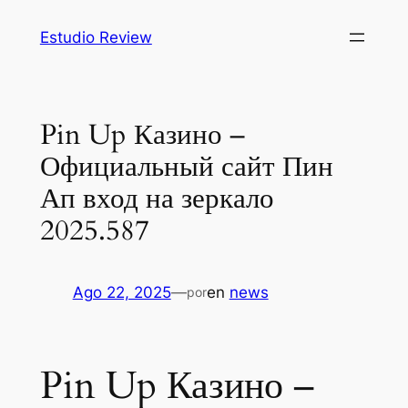
Saltar
Estudio Review
al
contenido
Pin Up Казино –
Официальный сайт Пин
Ап вход на зеркало
2025.587
Ago 22, 2025
—
en
news
por
Pin Up Казино –