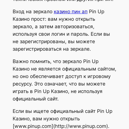
Вход на зеркало
казино пин ап
Pin Up
Казино прост: вам нужно открыть
зеркало, а затем авторизоваться,
используя свои логин и пароль. Если вы
не зарегистрированы, вы можете
зарегистрироваться на зеркале.
Важно помнить, что зеркало Pin Up
Казино не является официальным сайтом,
но оно обеспечивает доступ к игровому
ресурсу. Это означает, что вы можете
играть в Pin Up Казино, не используя
официальный сайт.
Если вы ищете официальный сайт Pin Up
Казино, вам нужно открыть
[www.pinup.com](http://www.pinup.com).