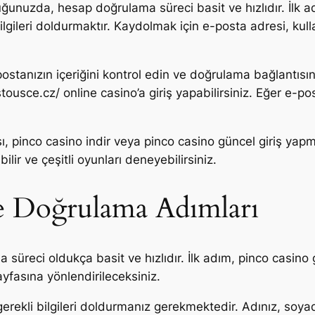
nuzda, hesap doğrulama süreci basit ve hızlıdır. İlk ad
gileri doldurmaktır. Kaydolmak için e-posta adresi, kullanı
ostanızın içeriğini kontrol edin ve doğrulama bağlantısı
tousce.cz/ online casino’a giriş yapabilirsiniz. Eğer e-
inco casino indir veya pinco casino güncel giriş yapmay
lir ve çeşitli oyunları deneyebilirsiniz.
e Doğrulama Adımları
üreci oldukça basit ve hızlıdır. İlk adım, pinco casino 
yfasına yönlendirileceksiniz.
ekli bilgileri doldurmanız gerekmektedir. Adınız, soyadı