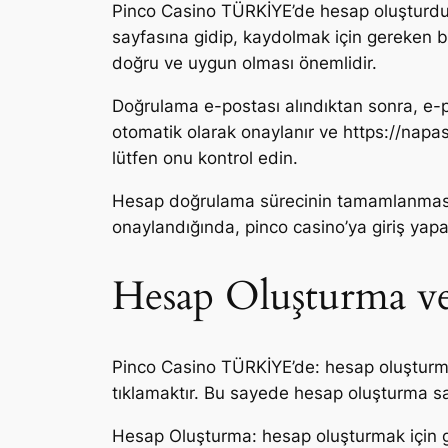
Pinco Casino TÜRKİYE’de hesap oluşturduğu
sayfasına gidip, kaydolmak için gereken bil
doğru ve uygun olması önemlidir.
Doğrulama e-postası alındıktan sonra, e-p
otomatik olarak onaylanır ve https://napas
lütfen onu kontrol edin.
Hesap doğrulama sürecinin tamamlanması, p
onaylandığında, pinco casino’ya giriş yapabi
Hesap Oluşturma v
Pinco Casino TÜRKİYE’de: hesap oluşturma s
tıklamaktır. Bu sayede hesap oluşturma sa
Hesap Oluşturma: hesap oluşturmak için ger