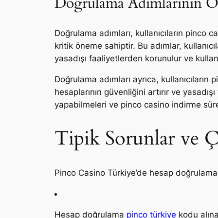
Doğrulama Adımlarının 
Doğrulama adımları, kullanıcıların pinco cas
kritik öneme sahiptir. Bu adımlar, kullanıc
yasadışı faaliyetlerden korunulur ve kullanı
Doğrulama adımları ayrıca, kullanıcıların pin
hesaplarının güvenliğini artırır ve yasadışı
yapabilmeleri ve pinco casino indirme sürec
Tipik Sorunlar ve 
Pinco Casino Türkiye’de hesap doğrulama sü
Hesap doğrulama
pinco türkiye
kodu alınam