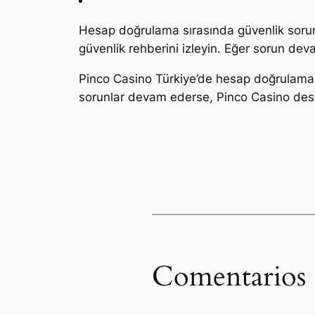
Hesap doğrulama sırasında güvenlik sorunla
güvenlik rehberini izleyin. Eğer sorun de
Pinco Casino Türkiye’de hesap doğrulama sü
sorunlar devam ederse, Pinco Casino dest
Comentarios