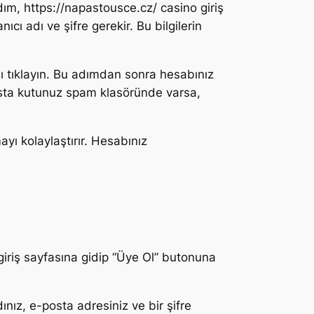
ım, https://napastousce.cz/ casino giriş
cı adı ve şifre gerekir. Bu bilgilerin
nı tıklayın. Bu adımdan sonra hesabınız
posta kutunuz spam klasöründe varsa,
ı kolaylaştırır. Hesabınız
giriş sayfasına gidip “Üye Ol” butonuna
nız, e-posta adresiniz ve bir şifre