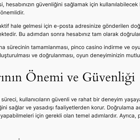
 hesabınızın güvenliğini sağlamak için kullanılabilecek bi
 önemlidir.
if hale gelmesi için e-posta adresinize gönderilen doğ
ektedir. Bu adımdan sonra hesabınız tam olarak doğrulan
 sürecinin tamamlanması, pinco casino indirme ve oyun
luşturulması ve doğrulanması, oyun deneyiminizin mutlulu
ının Önemi ve Güvenliği
üreci, kullanıcıların güvenli ve rahat bir deneyim yaşay
ğini sağlar ve yasadışı faaliyetlerden korur. Doğrulama adı
yapabilmeleri için gerekli olan temel adımlardır. Ayrıca,