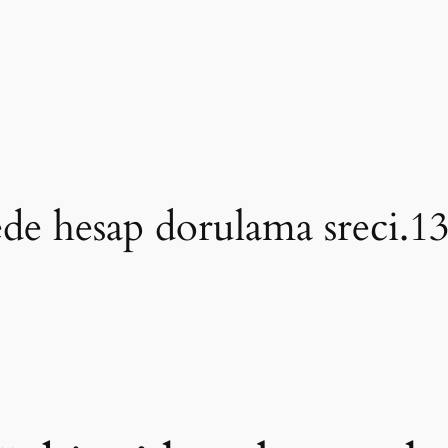
de hesap dorulama sreci.1