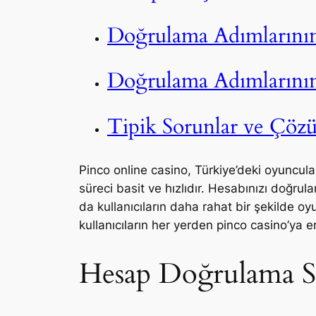
Doğrulama Adımlarını
Doğrulama Adımların
Tipik Sorunlar ve Çöz
Pinco online casino, Türkiye’deki oyuncula
süreci basit ve hızlıdır. Hesabınızı doğrul
da kullanıcıların daha rahat bir şekilde o
kullanıcıların her yerden pinco casino’ya e
Hesap Doğrulama S